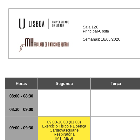
Sala 12C
Principal-Costa
Semanas: 18/05/2026
Horas
Segunda
Terça
08:00 - 08:30
08:30 - 09:00
09:00-10:00 (01:00)
Exercício Físico e Doença
09:00 - 09:30
Cardiovascular e
Respiratória
[M1_MES]