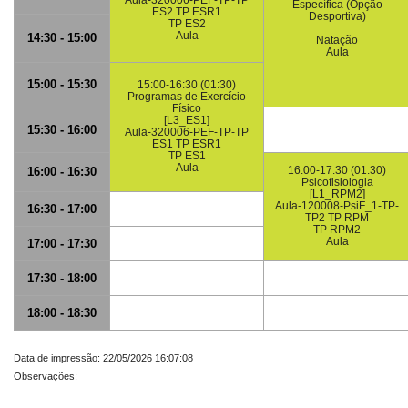
Aula-320006-PEF-TP-TP
Específica (Opção
ES2 TP ESR1
Desportiva)
TP ES2
Aula
14:30 - 15:00
Natação
Aula
15:00 - 15:30
15:00-16:30 (01:30)
Programas de Exercício
Físico
[L3_ES1]
15:30 - 16:00
Aula-320006-PEF-TP-TP
ES1 TP ESR1
TP ES1
Aula
16:00-17:30 (01:30)
16:00 - 16:30
Psicofisiologia
[L1_RPM2]
Aula-120008-PsiF_1-TP-
16:30 - 17:00
TP2 TP RPM
TP RPM2
Aula
17:00 - 17:30
17:30 - 18:00
18:00 - 18:30
Data de impressão: 22/05/2026 16:07:08
Observações: