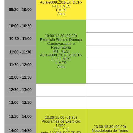
Aula-90091201-ExFDCR-
T-T1 T MES
09:30 - 10:00
T MES
Aula
10:00 - 10:30
10:00-12:30 (02:30)
10:30 - 11:00
Exercício Físico e Doença
Cardiovascular e
Respiratória
[M1_MES]
11:00 - 11:30
Aula-90091201-ExFDCR-
L-L1 L MES
L MES
11:30 - 12:00
Aula
12:00 - 12:30
12:30 - 13:00
13:00 - 13:30
13:30 - 14:00
13:30-15:00 (01:30)
Programas de Exercício
Físico
13:30-15:30 (02:00)
[L3_ES2]
14:00 - 14:30
Metodologia do Treino