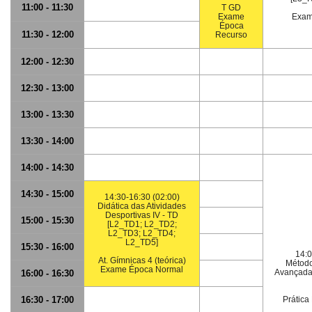
11:00 - 11:30
T GD
Exame
Exam
Época
11:30 - 12:00
Recurso
12:00 - 12:30
12:30 - 13:00
13:00 - 13:30
13:30 - 14:00
14:00 - 14:30
14:30 - 15:00
14:30-16:30 (02:00)
Didática das Atividades
Desportivas IV - TD
15:00 - 15:30
[L2_TD1; L2_TD2;
L2_TD3; L2_TD4;
L2_TD5]
15:30 - 16:00
14:0
At. Gímnicas 4 (teórica)
Método
Exame Época Normal
Avançada 
16:00 - 16:30
16:30 - 17:00
Prática