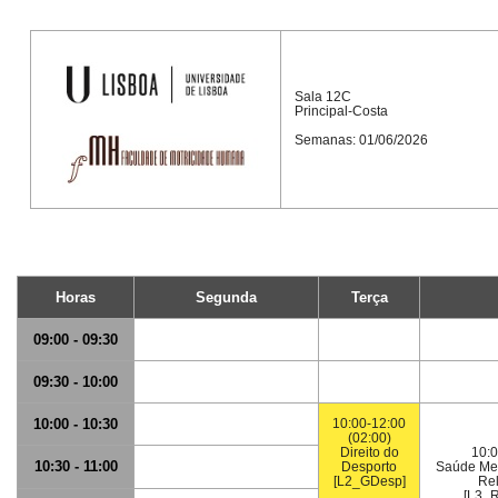
Sala 12C
Principal-Costa
Semanas: 01/06/2026
Horas
Segunda
Terça
09:00 - 09:30
09:30 - 10:00
10:00 - 10:30
10:00-12:00
(02:00)
Direito do
10:0
10:30 - 11:00
Desporto
Saúde Men
[L2_GDesp]
Rel
[L3_