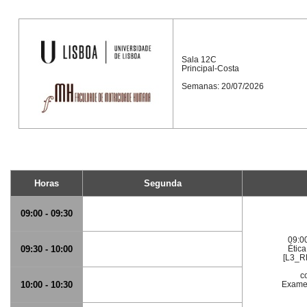
Sala 12C
Principal-Costa
Semanas: 20/07/2026
Horas
Segunda
09:00 - 09:30
09:0
09:30 - 10:00
Étic
[L3_R
c
10:00 - 10:30
Exame