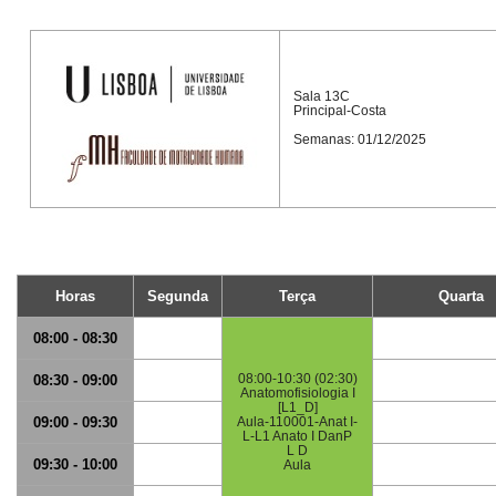
Sala 13C
Principal-Costa
Semanas: 01/12/2025
Horas
Segunda
Terça
Quarta
08:00 - 08:30
08:00-10:30 (02:30)
08:30 - 09:00
Anatomofisiologia I
[L1_D]
09:00 - 09:30
Aula-110001-Anat I-
L-L1 Anato I DanP
L D
09:30 - 10:00
Aula