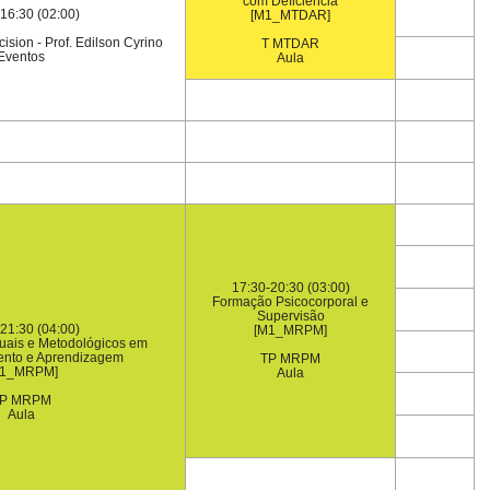
com Deficiência
16:30 (02:00)
[M1_MTDAR]
sion - Prof. Edilson Cyrino
T MTDAR
Eventos
Aula
17:30-20:30 (03:00)
Formação Psicocorporal e
Supervisão
21:30 (04:00)
[M1_MRPM]
uais e Metodológicos em
ento e Aprendizagem
TP MRPM
M1_MRPM]
Aula
P MRPM
Aula