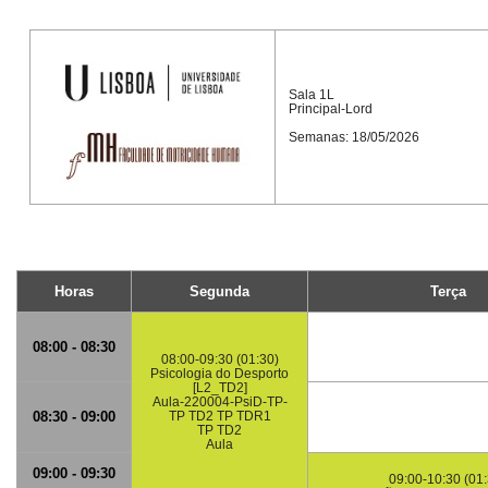
Sala 1L
Principal-Lord
Semanas: 18/05/2026
Horas
Segunda
Terça
08:00 - 08:30
08:00-09:30 (01:30)
Psicologia do Desporto
[L2_TD2]
Aula-220004-PsiD-TP-
08:30 - 09:00
TP TD2 TP TDR1
TP TD2
Aula
09:00 - 09:30
09:00-10:30 (01: