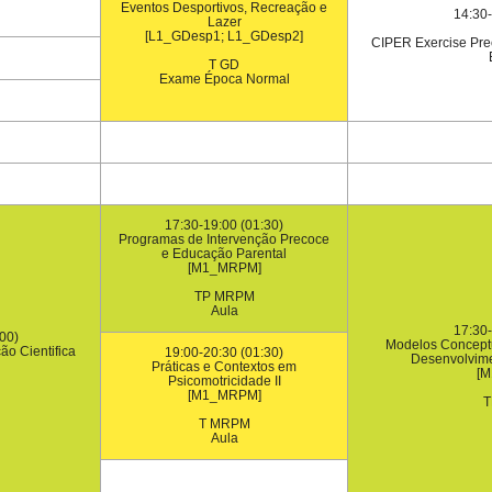
Eventos Desportivos, Recreação e
14:30-
Lazer
[L1_GDesp1; L1_GDesp2]
CIPER Exercise Preci
T GD
Exame Época Normal
17:30-19:00 (01:30)
Programas de Intervenção Precoce
e Educação Parental
[M1_MRPM]
TP MRPM
Aula
17:30-
00)
Modelos Concept
ão Cientifica
19:00-20:30 (01:30)
Desenvolvim
Práticas e Contextos em
[
Psicomotricidade II
[M1_MRPM]
T
T MRPM
Aula