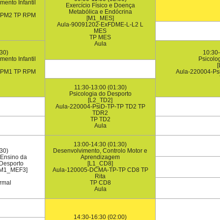
ento Infantil
Exercício Físico e Doença
Metabólica e Endócrina
RPM2 TP RPM
[M1_MES]
Aula-90091202-ExFDME-L-L2 L
MES
TP MES
Aula
30)
10:30-
ento Infantil
Psicolo
RPM1 TP RPM
Aula-220004-Ps
11:30-13:00 (01:30)
Psicologia do Desporto
[L2_TD2]
Aula-220004-PsiD-TP-TP TD2 TP
TDR2
TP TD2
Aula
13:00-14:30 (01:30)
30)
Desenvolvimento, Controlo Motor e
Ensino da
Aprendizagem
 Desporto
[L1_CD8]
 M1_MEF3]
Aula-120005-DCMA-TP-TP CD8 TP
Rita
rmal
TP CD8
Aula
14:30-16:30 (02:00)