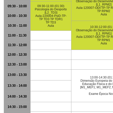
Observação do Desenvolvim
[L1_RPM2]
09:30 - 10:00
09:30-11:00 (01:30)
Aula-120007-ODI-TP-TP 
Psicologia do Desporto
TP RPM2
[L2_TD3]
Aula
10:00 - 10:30
Aula-220004-PsiD-TP-
TP TD3 TP TDR1
TP TD3
10:30 - 11:00
Aula
10:30-12:00 (01:
Observação do Desenvolvim
[L1_RPM1]
11:00 - 11:30
Aula-120007-ODI-TP-TP 
TP RPM1
Aula
11:30 - 12:00
12:00 - 12:30
12:30 - 13:00
13:00 - 13:30
13:00-14:30 (01:
Dimensão Europeia do 
Educação Física e do
13:30 - 14:00
[M1_MEF1; M1_MEF2;
Exame Época No
14:00 - 14:30
14:30 - 15:00