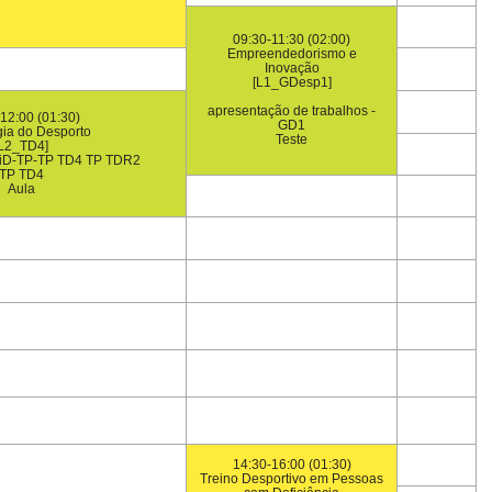
09:30-11:30 (02:00)
Empreendedorismo e
Inovação
[L1_GDesp1]
apresentação de trabalhos -
12:00 (01:30)
GD1
gia do Desporto
Teste
[L2_TD4]
iD-TP-TP TD4 TP TDR2
TP TD4
Aula
14:30-16:00 (01:30)
Treino Desportivo em Pessoas