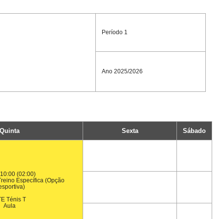
Período 1
Ano 2025/2026
Quinta
Sexta
Sábado
10:00 (02:00)
reino Específica (Opção
sportiva)
E Ténis T
Aula