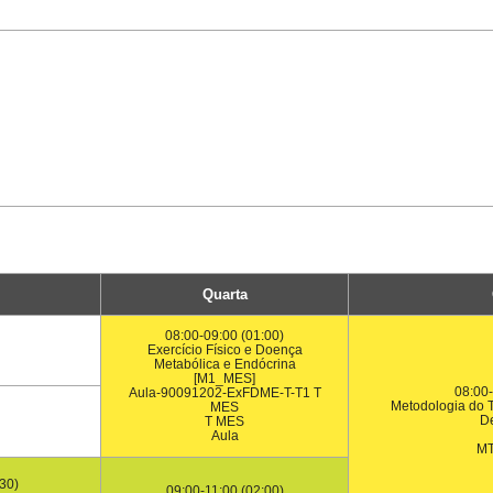
Quarta
08:00-09:00 (01:00)
Exercício Físico e Doença
Metabólica e Endócrina
[M1_MES]
08:00-
Aula-90091202-ExFDME-T-T1 T
Metodologia do T
MES
De
T MES
Aula
MT
30)
09:00-11:00 (02:00)