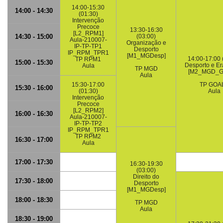
14:00-15:30
14:00 - 14:30
(01:30)
Intervenção
Precoce
13:30-16:30
[L2_RPM1]
14:30 - 15:00
(03:00)
Aula-210007-
Organização e
IP-TP-TP1
Desporto
IP_RPM_TPR1
[M1_MGDesp]
14:00-17:00 
TP RPM1
15:00 - 15:30
Desporto e Era
Aula
TP MGD
[M2_MGD_G
Aula
15:30-17:00
TP GOA
15:30 - 16:00
(01:30)
Aula
Intervenção
Precoce
[L2_RPM2]
16:00 - 16:30
Aula-210007-
IP-TP-TP2
IP_RPM_TPR1
TP RPM2
16:30 - 17:00
Aula
17:00 - 17:30
16:30-19:30
(03:00)
Direito do
17:30 - 18:00
Desporto
[M1_MGDesp]
18:00 - 18:30
TP MGD
Aula
18:30 - 19:00