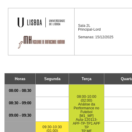
Sala 2L
Principal-Lord
Semanas: 15/12/2025
Horas
Segunda
Terça
Quart
08:00 - 08:30
08:00-10:00
(02:00)
08:30 - 09:00
Análise da
Performance no
Futebol
09:00 - 09:30
[M1_MF]
Aula-120113-
APF-TP-TP1 APF
09:30-10:30
TP
(01:00)
TP MF