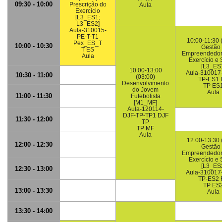
09:30 - 10:00
Prescrição do
Aula
Exercício
[L3_ES1;
L3_ES2]
Aula-310015-
PE-T-T1
10:00-11:30 
Pex_ES_T
10:00 - 10:30
Gestão
T ES
Empreendedor
Aula
Exercício e
[L3_ES
10:00-13:00
Aula-310017
10:30 - 11:00
(03:00)
TP-ES1 
Desenvolvimento
TP ES
do Jovem
Aula
11:00 - 11:30
Futebolista
[M1_MF]
Aula-120114-
DJF-TP-TP1 DJF
11:30 - 12:00
TP
TP MF
Aula
12:00-13:30 
12:00 - 12:30
Gestão
Empreendedor
Exercício e
[L3_ES
12:30 - 13:00
Aula-310017
TP-ES2 
TP ES
13:00 - 13:30
Aula
13:30 - 14:00