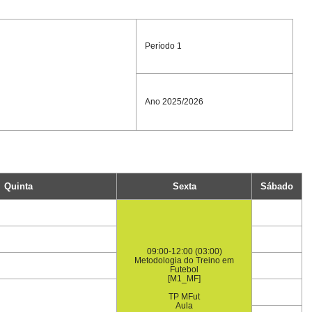
Período 1
Ano 2025/2026
Quinta
Sexta
Sábado
09:00-12:00 (03:00)
Metodologia do Treino em
Futebol
[M1_MF]
TP MFut
Aula