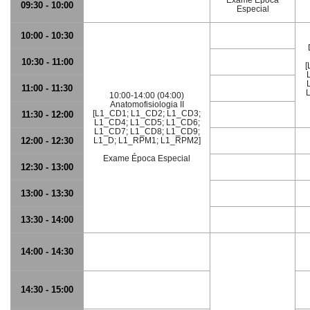
Exame Época
09:30 - 10:00
Especial
10:00 - 10:30
10:30 - 11:00
[
11:00 - 11:30
10:00-14:00 (04:00)
Anatomofisiologia II
[L1_CD1; L1_CD2; L1_CD3;
11:30 - 12:00
L1_CD4; L1_CD5; L1_CD6;
L1_CD7; L1_CD8; L1_CD9;
12:00 - 12:30
L1_D; L1_RPM1; L1_RPM2]
Exame Época Especial
12:30 - 13:00
13:00 - 13:30
13:30 - 14:00
14:00 - 14:30
14:30 - 15:00