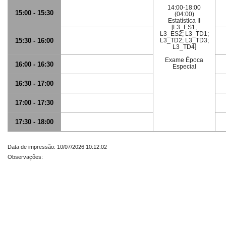
14:00-18:00
15:00 - 15:30
(04:00)
Estatística II
[L3_ES1;
L3_ES2; L3_TD1;
15:30 - 16:00
L3_TD2; L3_TD3;
L3_TD4]
Exame Época
16:00 - 16:30
Especial
16:30 - 17:00
17:00 - 17:30
17:30 - 18:00
Data de impressão: 10/07/2026 10:12:02
Observações: