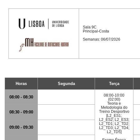
Sala 9C
Principal-Costa
Semanas: 06/07/2026
Horas
Segunda
Terça
08:00-10:00
08:00 - 08:30
(02:00)
Teoria e
Metodologia do
Treino Desportivo
08:30 - 09:00
[L2_ES1;
L2_ES2; L2_ES3;
L2_TD1; L2_TD2;
09:00 - 09:30
L2_TD3; L2_TD4;
L2_TD5]