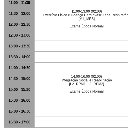
11:00 - 11:30
11:00-13:00 (02:00)
11:30 - 12:00
Exercício Físico e Doença Cardiovascular e Respiratór
[M1_MES]
12:00 - 12:30
Exame Época Normal
12:30 - 13:00
13:00 - 13:30
13:30 - 14:00
14:00 - 14:30
14:00-16:00 (02:00)
14:30 - 15:00
Integração Social e Reabilitação
[L2_RPM1; L2_RPM2]
15:00 - 15:30
Exame Época Normal
15:30 - 16:00
16:00 - 16:30
16:30 - 17:00