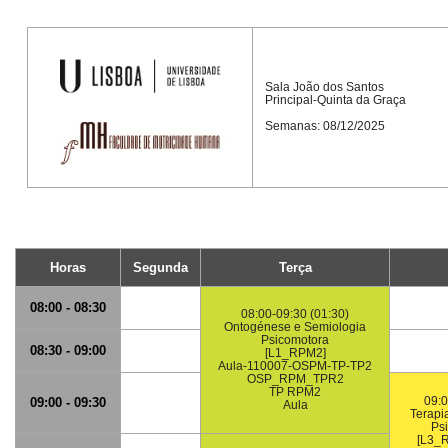
Sala João dos Santos
Principal-Quinta da Graça
Semanas: 08/12/2025
Horas
Segunda
Terça
08:00 - 08:30
08:00-09:30 (01:30)
Ontogénese e Semiologia
Psicomotora
08:30 - 09:00
[L1_RPM2]
Aula-110007-OSPM-TP-TP2
OSP_RPM_TPR2
TP RPM2
09:0
09:00 - 09:30
Aula
Terapi
Ps
[L3_