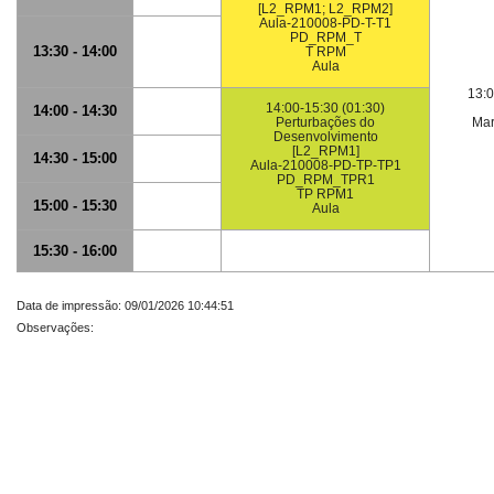
[L2_RPM1; L2_RPM2]
Aula-210008-PD-T-T1
PD_RPM_T
13:30 - 14:00
T RPM
Aula
13:0
14:00-15:30 (01:30)
14:00 - 14:30
Perturbações do
Mar
Desenvolvimento
[L2_RPM1]
14:30 - 15:00
Aula-210008-PD-TP-TP1
PD_RPM_TPR1
TP RPM1
15:00 - 15:30
Aula
15:30 - 16:00
Data de impressão: 09/01/2026 10:44:51
Observações: