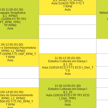
[L3_RPM1; L3_RPM2]
Aula-310020-TEP-T-T1 T
T RPM
9:30-11:00 (01:30)
Aula
agogia Terapêutica
Método
[L1_RPM2]
a-110009-PT-TP-TP2
PT_RPM_TPR1
TP RPM2
Aula
1:00-12:00 (01:00)
 e Semiologia Psicomotora
1_RPM1; L1_RPM2]
07-OSPM-T-T1 OSP_RPM_T
T RPM
11:30-12:30 (01:00)
Aula
Estudos Culturais em Dança I
[L1_D]
Aula-110018-ECD I-T-T1 ECD I_Dan_T
T D
Aula
12:30-14:00 (01:30)
Estudos Culturais em Dança I
:00-14:00 (01:00)
[L1_D]
ções do Desenvolvimento
Aula-110018-ECD I-TP-TP1 ECD
2_RPM1; L2_RPM2]
I_Dan_TPR1
0008-PD-T-T1 PD_RPM_T
TP D
T RPM
Aula
Aula