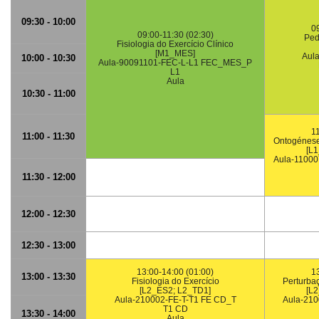
09:30 - 10:00
0
09:00-11:30 (02:30)
Ped
Fisiologia do Exercício Clínico
[M1_MES]
Aul
10:00 - 10:30
Aula-90091101-FEC-L-L1 FEC_MES_P
L1
Aula
10:30 - 11:00
1
11:00 - 11:30
Ontogénese
[L
Aula-1100
11:30 - 12:00
12:00 - 12:30
12:30 - 13:00
13:00-14:00 (01:00)
13
13:00 - 13:30
Fisiologia do Exercício
Perturba
[L2_ES2; L2_TD1]
[L
Aula-210002-FE-T-T1 FE CD_T
Aula-21
T1 CD
13:30 - 14:00
Aula