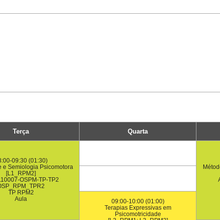
Terça
Quarta
:00-09:30 (01:30)
 e Semiologia Psicomotora
Método
[L1_RPM2]
110007-OSPM-TP-TP2
OSP_RPM_TPR2
TP RPM2
Aula
09:00-10:00 (01:00)
Terapias Expressivas em
Psicomotricidade