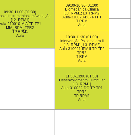
09:30-10:30 (01:00)
Biomecânica Clínica
09:30-11:00 (01:30)
[L3_RPM1; L3_RPM2]
s e Instrumentos de Avaliação
Aula-310023-BC-T-T1 T
[L2_RPM1]
T RPM
Aula-210010-MIA-TP-TP1
Aula
MIA_RPM_TPR2
TP RPM1
Aula
10:30-11:30 (01:00)
Intervenção Psicomotora II
[L3_RPM1; L3_RPM2]
Aula-310021-IPM II-TP-TP2
TPR2
T RPM
Aula
11:30-13:00 (01:30)
Desenvolvimento Curricular
[L3_RPM1]
Aula-310022-DC-TP-TP1
TPR2
TP RPM1
Aula