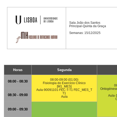
Sala João dos Santos
Principal-Quinta da Graça
Semanas: 15/12/2025
Horas
Segunda
08:00-09:00 (01:00)
08:00 - 08:30
Fisiologia do Exercício Clínico
08
[M1_MES]
Ontogénese
Aula-90091101-FEC-T-T1 FEC_MES_T
T1
08:30 - 09:00
Aula-
Aula
09:00 - 09:30