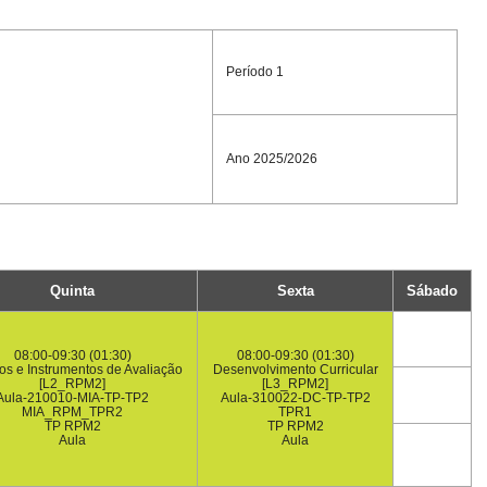
Período 1
Ano 2025/2026
Quinta
Sexta
Sábado
08:00-09:30 (01:30)
08:00-09:30 (01:30)
s e Instrumentos de Avaliação
Desenvolvimento Curricular
[L2_RPM2]
[L3_RPM2]
Aula-210010-MIA-TP-TP2
Aula-310022-DC-TP-TP2
MIA_RPM_TPR2
TPR1
TP RPM2
TP RPM2
Aula
Aula