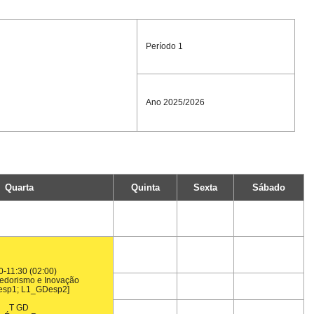
Período 1
Ano 2025/2026
Quarta
Quinta
Sexta
Sábado
0-11:30 (02:00)
dorismo e Inovação
esp1; L1_GDesp2]
T GD