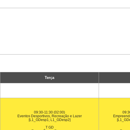
Terça
09:30-11:30 (02:00)
09:3
Eventos Desportivos, Recreação e Lazer
Empreende
[L1_GDesp1; L1_GDesp2]
[L1_GD
T GD