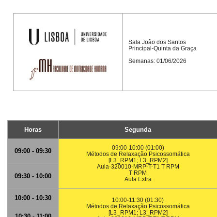
Sala João dos Santos
Principal-Quinta da Graça
Semanas: 01/06/2026
Horas
Segunda
09:00-10:00 (01:00)
09:00 - 09:30
Métodos de Relaxação Psicossomática
[L3_RPM1; L3_RPM2]
Aula-320010-MRP-T-T1 T RPM
T RPM
09:30 - 10:00
Aula Extra
10:00 - 10:30
10:00-11:30 (01:30)
Métodos de Relaxação Psicossomática
[L3_RPM1; L3_RPM2]
10:30 - 11:00