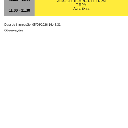
Aula-320010-MRP-T-T1 T RPM
T RPM
Aula Extra
11:00 - 11:30
Data de impressão: 05/06/2026 16:45:31
Observações: