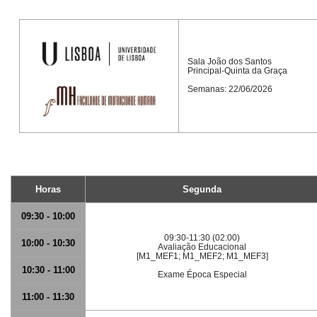
Sala João dos Santos
Principal-Quinta da Graça
Semanas: 22/06/2026
Horas
Segunda
09:30 - 10:00
09:30-11:30 (02:00)
10:00 - 10:30
Avaliação Educacional
[M1_MEF1; M1_MEF2; M1_MEF3]
10:30 - 11:00
Exame Época Especial
11:00 - 11:30