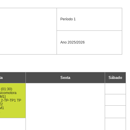
Período 1
Ano 2025/2026
ta
Sexta
Sábado
 (01:30)
sicomotora
M1]
_2-TP-TP1 TP
R2
M1
a