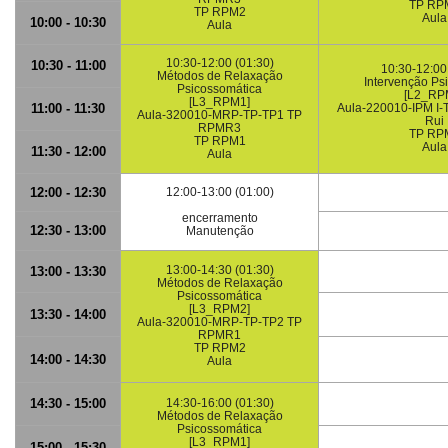
TP RP
TP RPM2
Aula
10:00 - 10:30
Aula
10:30-12:00 (01:30)
10:30 - 11:00
10:30-12:00
Métodos de Relaxação
Intervenção Ps
Psicossomática
[L2_RP
[L3_RPM1]
11:00 - 11:30
Aula-220010-IPM I
Aula-320010-MRP-TP-TP1 TP
Rui
RPMR3
TP RP
TP RPM1
Aula
11:30 - 12:00
Aula
12:00 - 12:30
12:00-13:00 (01:00)
encerramento
12:30 - 13:00
Manutenção
13:00-14:30 (01:30)
13:00 - 13:30
Métodos de Relaxação
Psicossomática
[L3_RPM2]
13:30 - 14:00
Aula-320010-MRP-TP-TP2 TP
RPMR1
TP RPM2
14:00 - 14:30
Aula
14:30 - 15:00
14:30-16:00 (01:30)
Métodos de Relaxação
Psicossomática
[L3_RPM1]
15:00 - 15:30