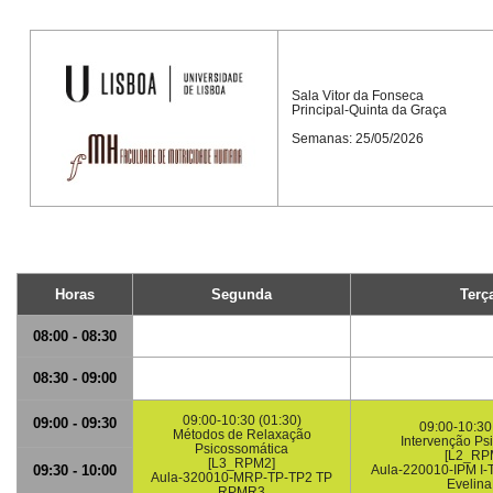
Sala Vitor da Fonseca
Principal-Quinta da Graça
Semanas: 25/05/2026
Horas
Segunda
Terç
08:00 - 08:30
08:30 - 09:00
09:00-10:30 (01:30)
09:00 - 09:30
09:00-10:30
Métodos de Relaxação
Intervenção Ps
Psicossomática
[L2_RP
[L3_RPM2]
09:30 - 10:00
Aula-220010-IPM I
Aula-320010-MRP-TP-TP2 TP
Evelin
RPMR3