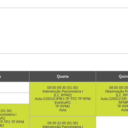
a
Quarta
Quin
08:00-09:30 (01:30)
08:00-09:30
Intervenção Psicomotora I
Observação P
[L2_RPM2]
[L2_RP
Aula-220010-IPM I-TP-TP2 TP RPM
Aula-220012-OP
EvelinaR1
RPM
TP RPM2
TP RP
Aula
Aul
 (01:30)
icomotora I
M1]
-TP-TP1 TP RPM
09:30-11:00 (01:30)
aR2
Intervenção Psicomotora I