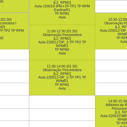
M1
[L2_RPM1]
Aula-220010-IPM I-TP-TP1 TP RPM
EvelinaR1
TP RPM1
Aula
 (01:30)
10:30-12:00
icomotora I
Observação P
M2]
[L2_RP
-TP-TP2 TP RPM
Aula-220012-OP
11:00-12:30 (01:30)
RPM
Observação Psicomotora
M2
TP RP
[L2_RPM2]
Aul
Aula-220012-OP_2-TP-TP2 TP
RPMR2
TP RPM2
Aula
12:30-14:00 (01:30)
Observação Psicomotora
[L2_RPM1]
Aula-220012-OP_2-TP-TP1 TP
RPMR1
TP RPM1
Aula
14:00-15:30
Métodos de 
Psicosso
[L3_RP
Aula-320010-MR
RPM
TP RP