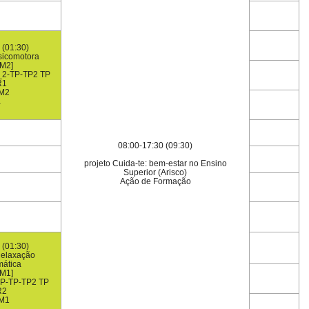
 (01:30)
sicomotora
M2]
_2-TP-TP2 TP
R1
M2
a
08:00-17:30 (09:30)
projeto Cuida-te: bem-estar no Ensino
Superior (Arisco)
Ação de Formação
 (01:30)
Relaxação
mática
M1]
P-TP-TP2 TP
R2
M1