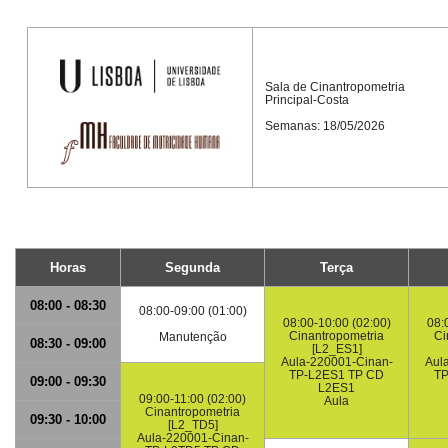
Sala de Cinantropometria
Principal-Costa
Semanas: 18/05/2026
Horas
Segunda
Terça
08:00 - 08:30
08:00-09:00 (01:00)
08:00-10:00 (02:00)
08:
Cinantropometria
Ci
Manutenção
08:30 - 09:00
[L2_ES1]
Aula-220001-Cinan-
Aul
TP-L2ES1 TP CD
TP
09:00 - 09:30
L2ES1
09:00-11:00 (02:00)
Aula
Cinantropometria
09:30 - 10:00
[L2_TD5]
Aula-220001-Cinan-