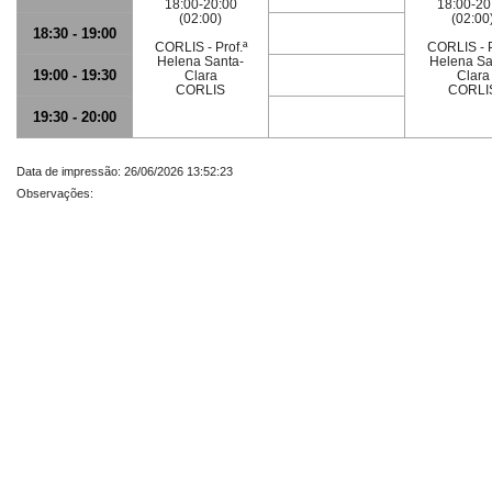
18:00-20:00
18:00-20
(02:00)
(02:00
18:30 - 19:00
CORLIS - Prof.ª
CORLIS - P
Helena Santa-
Helena Sa
19:00 - 19:30
Clara
Clara
CORLIS
CORLI
19:30 - 20:00
Data de impressão: 26/06/2026 13:52:23
Observações: