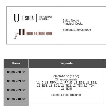
Salão Nobre
Principal-Costa
Semanas: 29/06/2026
Horas
Segunda
08:00 - 08:30
08:00-10:00 (02:00)
Cinantropometria
08:30 - 09:00
[L1_D; L1_RPM1; L1_RPM2; L2_ES1; L2_ES2;
L2_ES3; L2_TD1; L2_TD2; L2_TD3; L2_TD4;
L2_TD5]
09:00 - 09:30
Exame Época Recurso
09:30 - 10:00