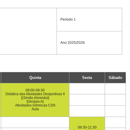
Período 1
Ano 2025/2026
Quinta
Sexta
Sábado
08:00-09:30
Didática das Atividades Desportivas II
[(Simão Almeida)]
[Ginásio A]
Atividades Gímnicas CD6
Aula
09:30-11:30