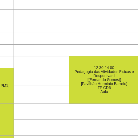
12:30-14:00
Pedagogia das Atividades Físicas e
Desportivas I
[(Fernando Gomes)]
[Pavilhão Herminio Barreto]
LRPM1;
TP CD6
Aula