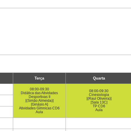
Terça
Quarta
08:00-09:30
08:00-09:30
Didática das Atividades
Cinesiologia
Desportivas II
[(Raul Oliveira)]
[(Simão Almeida)]
[Sala 13C]
[Ginásio A]
TP CD6
Atividades Gímnicas CD6
Aula
Aula