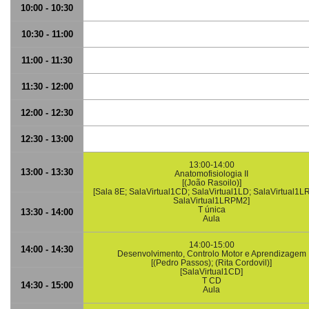
10:00 - 10:30
10:30 - 11:00
11:00 - 11:30
11:30 - 12:00
12:00 - 12:30
12:30 - 13:00
13:00-14:00
13:00 - 13:30
Anatomofisiologia II
[(João Rasoilo)]
[Sala 8E; SalaVirtual1CD; SalaVirtual1LD; SalaVirtual1
SalaVirtual1LRPM2]
T única
13:30 - 14:00
Aula
14:00-15:00
14:00 - 14:30
Desenvolvimento, Controlo Motor e Aprendizagem
[(Pedro Passos); (Rita Cordovil)]
[SalaVirtual1CD]
T CD
14:30 - 15:00
Aula