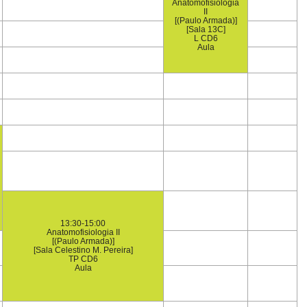
Anatomofisiologia
II
[(Paulo Armada)]
[Sala 13C]
L CD6
Aula
13:30-15:00
Anatomofisiologia II
[(Paulo Armada)]
[Sala Celestino M. Pereira]
TP CD6
Aula