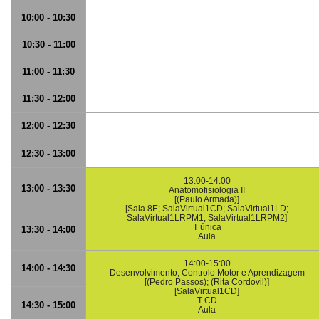
10:00 - 10:30
10:30 - 11:00
11:00 - 11:30
11:30 - 12:00
12:00 - 12:30
12:30 - 13:00
13:00-14:00
13:00 - 13:30
Anatomofisiologia II
[(Paulo Armada)]
[Sala 8E; SalaVirtual1CD; SalaVirtual1LD;
SalaVirtual1LRPM1; SalaVirtual1LRPM2]
T única
13:30 - 14:00
Aula
14:00-15:00
14:00 - 14:30
Desenvolvimento, Controlo Motor e Aprendizagem
[(Pedro Passos); (Rita Cordovil)]
[SalaVirtual1CD]
T CD
14:30 - 15:00
Aula