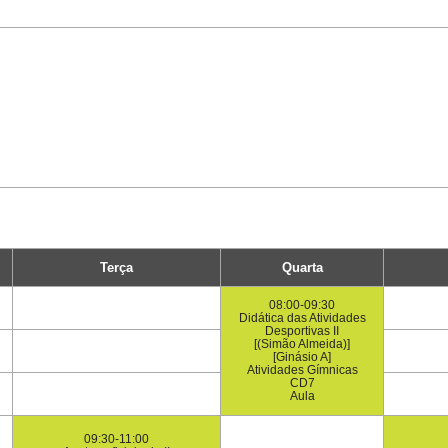
Terça
Quarta
08:00-09:30
Didática das Atividades
Desportivas II
[(Simão Almeida)]
[Ginásio A]
Atividades Gímnicas
CD7
Aula
09:30-11:00