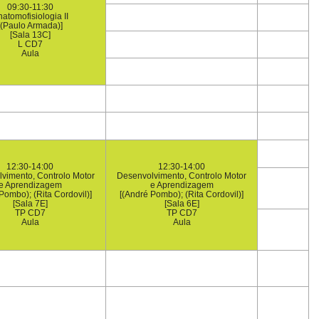
09:30-11:30
atomofisiologia II
[(Paulo Armada)]
[Sala 13C]
L CD7
Aula
12:30-14:00
12:30-14:00
vimento, Controlo Motor
Desenvolvimento, Controlo Motor
e Aprendizagem
e Aprendizagem
Pombo); (Rita Cordovil)]
[(André Pombo); (Rita Cordovil)]
[Sala 7E]
[Sala 6E]
TP CD7
TP CD7
Aula
Aula