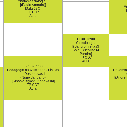
Anatomofisiologia II
[(Paulo Armada)]
An
[Sala 13C]
TP CD7
Aula
11:30-13:00
Cinesiologia
[(Sandro Freitas)]
[Sala Celestino M.
Pereira]
TP CD7
Aula
12:30-14:00
Pedagogia das Atividades Físicas
Desenvol
e Desportivas I
[(Nuno Januário)]
[(André 
[Ginásio Kiyoshi Kobayashi]
TP CD7
Aula