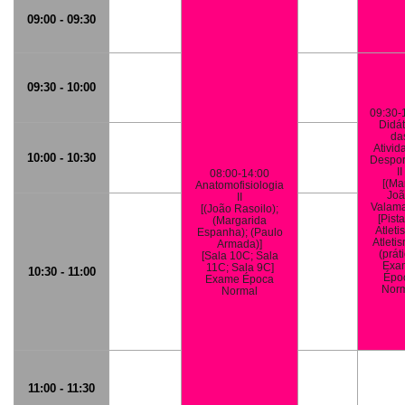
09:00 - 09:30
09:30 - 10:00
09:30-
Didát
da
Ativid
10:00 - 10:30
Despor
II
08:00-14:00
[(Ma
Anatomofisiologia
Jo
II
Valama
[(João Rasoilo);
[Pist
(Margarida
Atleti
Espanha); (Paulo
Atleti
Armada)]
(prát
[Sala 10C; Sala
Exa
11C; Sala 9C]
10:30 - 11:00
Épo
Exame Época
Nor
Normal
11:00 - 11:30