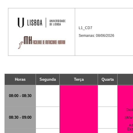
L1_CD7
Semanas: 08/06/2026
Horas
Segunda
Terça
Quarta
08:00 - 08:30
Didá
08:30 - 09:00
[(Ma
At
Exa