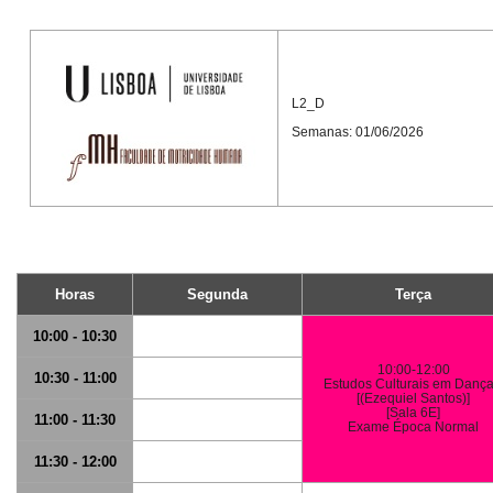
L2_D
Semanas: 01/06/2026
Horas
Segunda
Terça
10:00 - 10:30
10:00-12:00
10:30 - 11:00
Estudos Culturais em Dança 
[(Ezequiel Santos)]
[Sala 6E]
11:00 - 11:30
Exame Época Normal
11:30 - 12:00