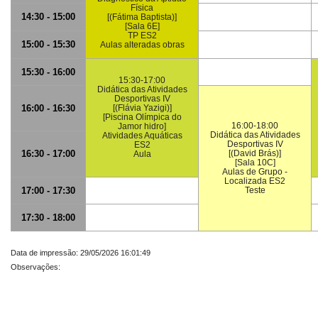
Física
14:30 - 15:00
[(Fátima Baptista)]
[Sala 6E]
TP ES2
15:00 - 15:30
Aulas alteradas obras
15:30 - 16:00
15:30-17:00
Didática das Atividades
Desportivas IV
16:00 - 16:30
[(Flávia Yazigi)]
[Piscina Olímpica do
16:00-18:00
Jamor hidro]
Didática das Atividades
Atividades Aquáticas
Desportivas IV
ES2
16:30 - 17:00
[(David Brás)]
Aula
[Sala 10C]
Aulas de Grupo -
Localizada ES2
17:00 - 17:30
Teste
17:30 - 18:00
Data de impressão: 29/05/2026 16:01:49
Observações: