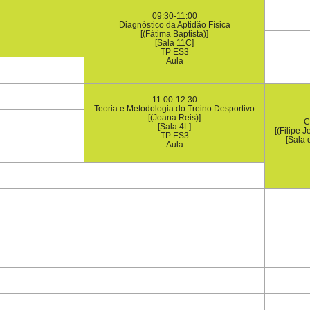
09:30-11:00
Diagnóstico da Aptidão Física
[(Fátima Baptista)]
[Sala 11C]
TP ES3
Aula
11:00-12:30
Teoria e Metodologia do Treino Desportivo
[(Joana Reis)]
C
[Sala 4L]
[(Filipe J
TP ES3
[Sala 
Aula