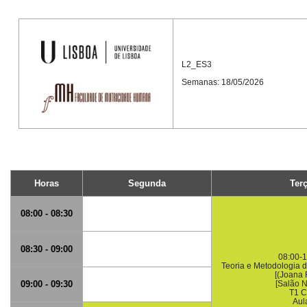
L2_ES3
Semanas: 18/05/2026
Horas
Segunda
Ter
08:00 - 08:30
08:30 - 09:00
08:00-1
Teoria e Metodologia d
[(Joana 
09:00 - 09:30
[Salão N
T1 
Aul