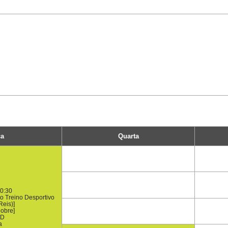
ça
Quarta
0:30
o Treino Desportivo
Reis)]
obre]
CD
a