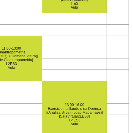
T ES
Aula
11:00-13:00
inantropometria
esus); (Filomena Vieira)]
de Cinantropometria]
L2ES3
Aula
13:00-16:00
Exercício na Saúde e na Doença
[(Analiza Silva); (João Magalhães)]
[SalaVirtual2LES3]
TP ES3
Aula