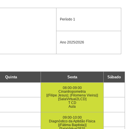
Período 1
Ano 2025/2026
Quinta
Sexta
Sábado
08:00-09:00
Cinantropometria
[(Filipe Jesus); (Filomena Vieira)]
[SalaVirtual2LCD]
T CD
Aula
09:00-10:00
Diagnóstico da Aptidão Física
[(Fátima Baptista)]
[SalaVirtual2ES]