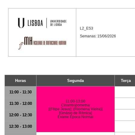
L2_ES3
Semanas: 15/06/2026
Horas
Segunda
Terça
11:00 - 11:30
11:00-13:00
11:30 - 12:00
Cinantropometria
[(Filipe Jesus); (Filomena Vieira)]
[Ginásio de Rítmica]
12:00 - 12:30
Exame Época Normal
12:30 - 13:00