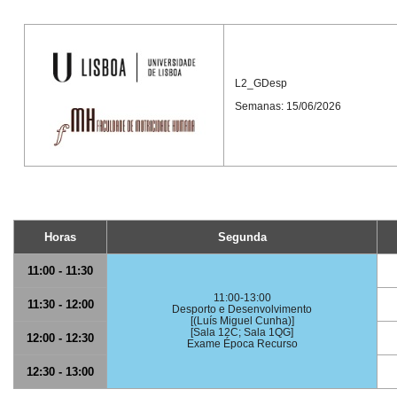
L2_GDesp
Semanas: 15/06/2026
Horas
Segunda
11:00 - 11:30
11:00-13:00
11:30 - 12:00
Desporto e Desenvolvimento
[(Luís Miguel Cunha)]
[Sala 12C; Sala 1QG]
12:00 - 12:30
Exame Época Recurso
12:30 - 13:00