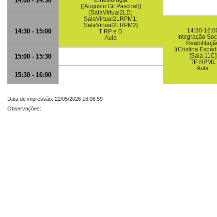
14:00 - 14:30
Cinesiologia
[(Augusto Gil Pascoal)]
[SalaVirtual2LD;
SalaVirtual2LRPM1;
SalaVirtual2LRPM2]
14:30-16:0
14:30 - 15:00
T RP e D
Integração Soc
Aula
Reabilitaçã
[(Cristina Espad
[Sala 11C]
15:00 - 15:30
TP RPM1
Aula
15:30 - 16:00
Data de impressão: 22/05/2026 16:06:59
Observações: