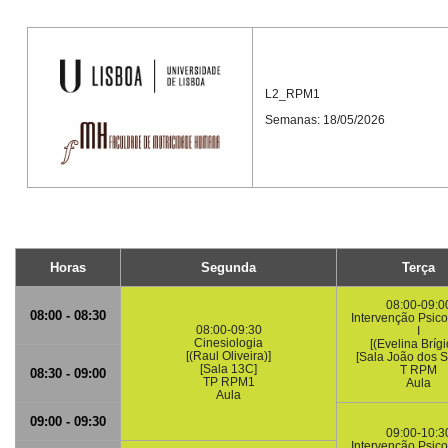
L2_RPM1
Semanas: 18/05/2026
Horas
Segunda
Terça
08:00-09:0
08:00 - 08:30
Intervenção Psic
08:00-09:30
I
Cinesiologia
[(Evelina Brígi
[(Raul Oliveira)]
[Sala João dos S
[Sala 13C]
T RPM
08:30 - 09:00
TP RPM1
Aula
Aula
09:00 - 09:30
09:00-10:3
Intervenção Psic