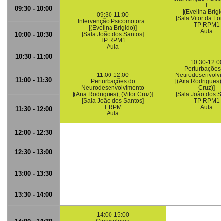
I
09:30 - 10:00
[(Evelina Brígi
09:30-11:00
[Sala Vitor da F
Intervenção Psicomotora I
TP RPM1
[(Evelina Brígido)]
Aula
10:00 - 10:30
[Sala João dos Santos]
TP RPM1
Aula
10:30 - 11:00
10:30-12:0
Perturbações
11:00-12:00
Neurodesenvolv
11:00 - 11:30
Perturbações do
[(Ana Rodrigues);
Neurodesenvolvimento
Cruz)]
[(Ana Rodrigues); (Vitor Cruz)]
[Sala João dos S
[Sala João dos Santos]
TP RPM1
T RPM
Aula
11:30 - 12:00
Aula
12:00 - 12:30
12:30 - 13:00
13:00 - 13:30
13:30 - 14:00
14:00-15:00