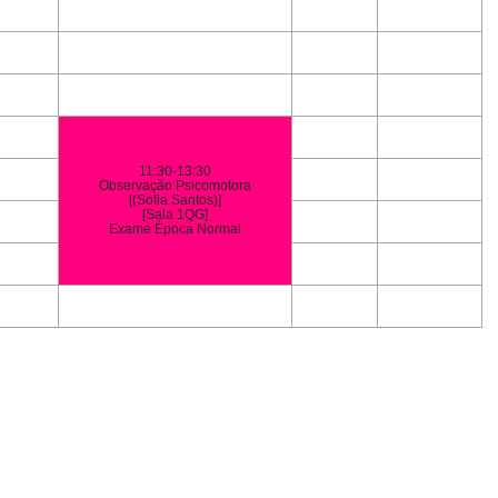
11:30-13:30
Observação Psicomotora
[(Sofia Santos)]
[Sala 1QG]
Exame Época Normal