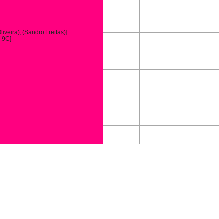
iveira); (Sandro Freitas)]
a 9C]
l