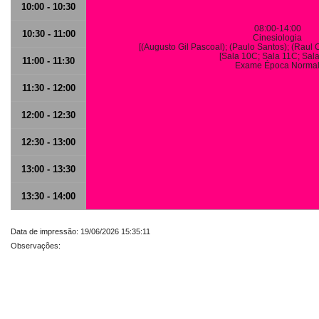
10:00 - 10:30
08:00-14:00
10:30 - 11:00
Cinesiologia
[(Augusto Gil Pascoal); (Paulo Santos); (Raul Ol
[Sala 10C; Sala 11C; Sal
11:00 - 11:30
Exame Época Norma
11:30 - 12:00
12:00 - 12:30
12:30 - 13:00
13:00 - 13:30
13:30 - 14:00
Data de impressão: 19/06/2026 15:35:11
Observações: