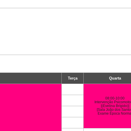
Terça
Quarta
08:00-10:00
Intervenção Psicomotor
[(Evelina Brígido)]
[Sala João dos Santo
Exame Época Norma