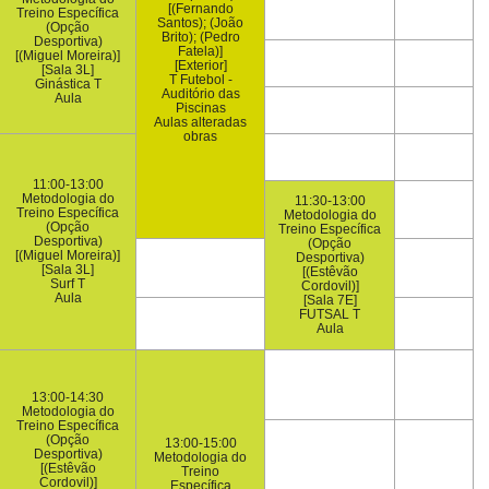
[(Fernando
Treino Específica
Santos); (João
(Opção
Brito); (Pedro
Desportiva)
Fatela)]
[(Miguel Moreira)]
[Exterior]
[Sala 3L]
T Futebol -
Ginástica T
Auditório das
Aula
Piscinas
Aulas alteradas
obras
11:00-13:00
Metodologia do
11:30-13:00
Treino Específica
Metodologia do
(Opção
Treino Específica
Desportiva)
(Opção
[(Miguel Moreira)]
Desportiva)
[Sala 3L]
[(Estêvão
Surf T
Cordovil)]
Aula
[Sala 7E]
FUTSAL T
Aula
13:00-14:30
Metodologia do
Treino Específica
(Opção
13:00-15:00
Desportiva)
Metodologia do
[(Estêvão
Treino
Cordovil)]
Específica