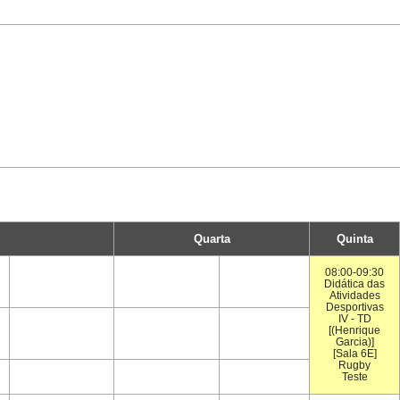
Quarta
Quinta
08:00-09:30
Didática das
Atividades
Desportivas
IV - TD
[(Henrique
Garcia)]
[Sala 6E]
Rugby
Teste