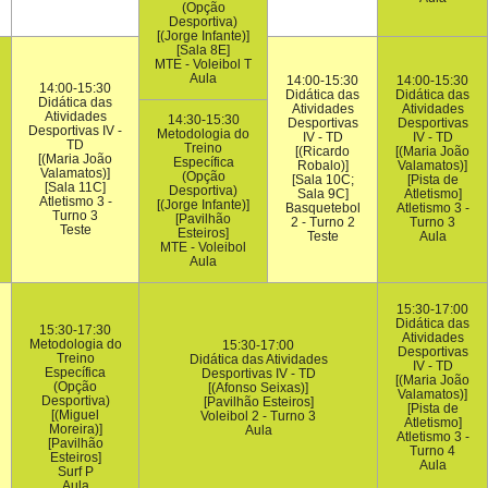
(Opção
Desportiva)
[(Jorge Infante)]
[Sala 8E]
MTE - Voleibol T
Aula
14:00-15:30
14:00-15:30
14:00-15:30
Didática das
Didática das
Didática das
Atividades
Atividades
Atividades
14:30-15:30
Desportivas
Desportivas
Desportivas IV -
Metodologia do
IV - TD
IV - TD
TD
Treino
[(Ricardo
[(Maria João
[(Maria João
Específica
Robalo)]
Valamatos)]
Valamatos)]
(Opção
[Sala 10C;
[Pista de
[Sala 11C]
Desportiva)
Sala 9C]
Atletismo]
Atletismo 3 -
[(Jorge Infante)]
Basquetebol
Atletismo 3 -
Turno 3
[Pavilhão
2 - Turno 2
Turno 3
Teste
Esteiros]
Teste
Aula
MTE - Voleibol
Aula
15:30-17:00
Didática das
15:30-17:30
Atividades
Metodologia do
15:30-17:00
Desportivas
Treino
Didática das Atividades
IV - TD
Específica
Desportivas IV - TD
[(Maria João
(Opção
[(Afonso Seixas)]
Valamatos)]
Desportiva)
[Pavilhão Esteiros]
[Pista de
[(Miguel
Voleibol 2 - Turno 3
Atletismo]
Moreira)]
Aula
Atletismo 3 -
[Pavilhão
Turno 4
Esteiros]
Aula
Surf P
Aula