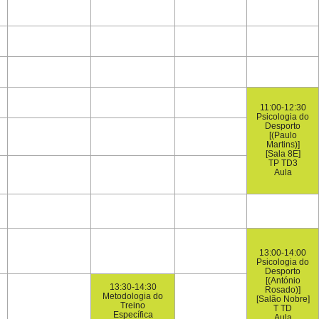
11:00-12:30
Psicologia do
Desporto
[(Paulo
Martins)]
[Sala 8E]
TP TD3
Aula
13:00-14:00
Psicologia do
Desporto
[(António
13:30-14:30
Rosado)]
Metodologia do
[Salão Nobre]
Treino
T TD
Específica
Aula