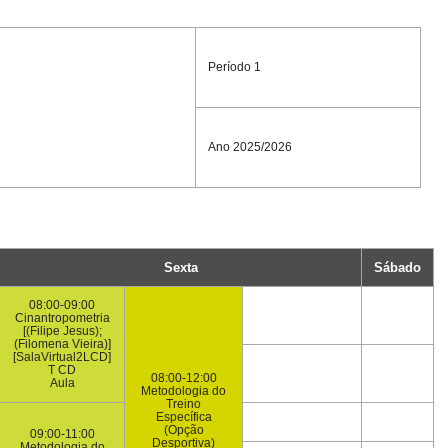
Período 1
Ano 2025/2026
Sexta
Sábado
08:00-09:00
Cinantropometria
[(Filipe Jesus);
(Filomena Vieira)]
[SalaVirtual2LCD]
T CD
08:00-12:00
Aula
Metodologia do
Treino
Específica
(Opção
09:00-11:00
Desportiva)
Metodologia do