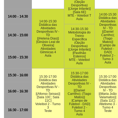
(Opção
Desportiva)
[(Jorge Infante)]
[Sala 6E]
14:00-15:30
MTE - Voleibol T
14:00 - 14:30
Didática das
Aula
14:00-15:30
Atividades
Didática das
Desportivas
Atividades
IV - TD
14:30-15:30
Desportivas IV -
[(Daniel
Metodologia do
14:30 - 15:00
TD
Carrilho);
Treino
[(Helena Dias)]
(Tiago
Específica
[Ginásio Leal de
Matos)]
(Opção
Oliveira]
[Campo de
Desportiva)
Atividades
Futebol -
[(Jorge Infante)]
Gímnicas 4
DAD]
[Pavilhão
Aula
Futebol 2 -
Esteiros]
15:00 - 15:30
Turno 3
MTE - Voleibol
Aula
Aula
15:30-17:00
15:30 - 16:00
15:30-17:00
Didática das
15:30-17:00
Didática das
Atividades
Didática das
Atividades
Desportivas IV -
Atividades
Desportivas IV -
TD
Desportivas
TD
[(Daniel
IV - TD
16:00 - 16:30
[(Afonso Seixas)]
Carrilho); (Tiago
[(Maria João
[Sala 10C; Sala
Matos)]
Valamatos)]
11C]
[Campo de
[Sala 11C]
Voleibol 2 - Turno
Futebol - DAD]
Atletismo 3 -
3
Futebol 2 -
Turno 4
16:30 - 17:00
Teste
Turno 4
Teste
Aula