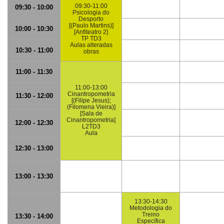
09:30-11:00
09:30 - 10:00
Psicologia do
Desporto
[(Paulo Martins)]
10:00 - 10:30
[Anfiteatro 2]
TP TD3
Aulas alteradas
10:30 - 11:00
obras
11:00 - 11:30
11:00-13:00
Cinantropometria
11:30 - 12:00
[(Filipe Jesus);
(Filomena Vieira)]
[Sala de
Cinantropometria]
12:00 - 12:30
L2TD3
Aula
12:30 - 13:00
13:00 - 13:30
13:30-14:30
Metodologia do
Treino
13:30 - 14:00
Específica