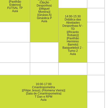
[Pavilhão
(Opção
Esteiros]
Desportiva)
FUTSAL TP
[(Miguel
Aula
Moreira)]
[Ginásio A]
14:00-15:30
Ginástica P
Didática das
Aula
Atividades
Desportivas IV -
TD
[(Ricardo
Robalo)]
[Pavilhão
Herminio
Barreto]
Basquetebol 2 -
Turno 2
Aula
16:00-17:00
Cinantropometria
[(Filipe Jesus); (Filomena Vieira)]
[Sala de Cinantropometria]
T Dan e RPM
Aula