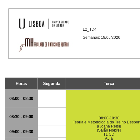
L2_TD4
Semanas: 18/05/2026
Horas
Segunda
Terça
08:00 - 08:30
08:30 - 09:00
08:00-10:30
Teoria e Metodologia do Treino Desport
[(Joana Reis)]
[Salão Nobre]
09:00 - 09:30
T1 CD
Aula