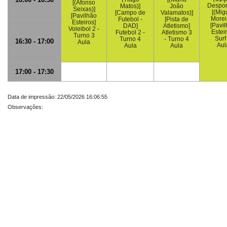
[(Afonso
Despor
Matos)]
João
Seixas)]
[(Mig
[Campo de
Valamatos)]
[Pavilhão
Morei
Futebol -
[Pista de
Esteiros]
[Pavi
DAD]
Atletismo]
Voleibol 2 -
Esteir
Futebol 2 -
Atletismo 3
Turno 3
Surf
Turno 4
- Turno 4
16:30 - 17:00
Aula
Aul
Aula
Aula
17:00 - 17:30
Data de impressão: 22/05/2026 16:06:55
Observações: