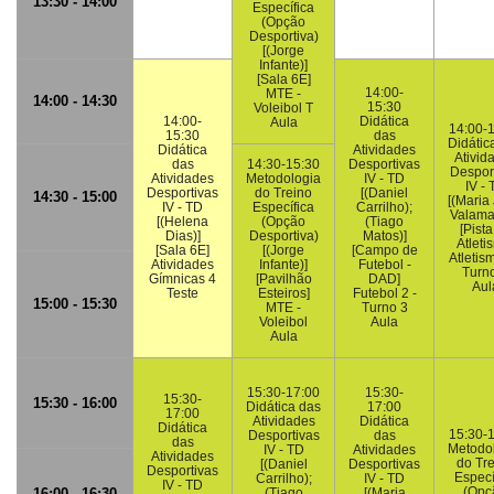
13:30 - 14:00
Específica
(Opção
Desportiva)
[(Jorge
Infante)]
[Sala 6E]
14:00-
MTE -
14:00 - 14:30
15:30
Voleibol T
14:00-
Didática
Aula
14:00-
15:30
das
Didátic
Didática
Atividades
Ativid
das
14:30-15:30
Desportivas
Despor
Atividades
Metodologia
IV - TD
IV - 
Desportivas
do Treino
[(Daniel
14:30 - 15:00
[(Maria
IV - TD
Específica
Carrilho);
Valama
[(Helena
(Opção
(Tiago
[Pista
Dias)]
Desportiva)
Matos)]
Atleti
[Sala 6E]
[(Jorge
[Campo de
Atletism
Atividades
Infante)]
Futebol -
Turn
Gímnicas 4
[Pavilhão
DAD]
Aul
Teste
Esteiros]
Futebol 2 -
15:00 - 15:30
MTE -
Turno 3
Voleibol
Aula
Aula
15:30-17:00
15:30-
15:30-
15:30 - 16:00
Didática das
17:00
17:00
Atividades
Didática
Didática
15:30-
Desportivas
das
das
Metodo
IV - TD
Atividades
Atividades
do Tr
[(Daniel
Desportivas
Desportivas
Especí
Carrilho);
IV - TD
IV - TD
(Opç
16:00 - 16:30
(Tiago
[(Maria