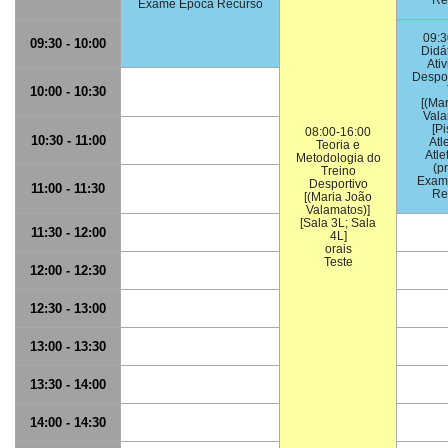
Re
Exame Época Recurso
09:3
09:30 - 10:00
Didá
Ati
Despor
10:00 - 10:30
[(Ma
Vala
[Pi
08:00-16:00
10:30 - 11:00
Atl
Teoria e
Atle
Metodologia do
(pr
Treino
Exam
Desportivo
11:00 - 11:30
Re
[(Maria João
Valamatos)]
[Sala 3L; Sala
11:30 - 12:00
4L]
orais
Teste
12:00 - 12:30
12:30 - 13:00
13:00 - 13:30
13:30 - 14:00
14:00 - 14:30