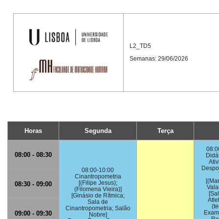
L2_TD5
Semanas: 29/06/2026
Horas
Segunda
Terça
08:0
08:00 - 08:30
Didá
Ati
Despor
08:00-10:00
Cinantropometria
[(Ma
[(Filipe Jesus);
08:30 - 09:00
Vala
(Filomena Vieira)]
[Sa
[Ginásio de Rítmica;
Atle
Sala de
(te
Cinantropometria; Salão
Exam
09:00 - 09:30
Nobre]