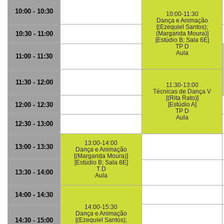
10:00 - 10:30
10:00-11:30
Dança e Animação
[(Ezequiel Santos);
10:30 - 11:00
(Margarida Moura)]
[Estúdio B; Sala 6E]
TP D
Aula
11:00 - 11:30
11:30 - 12:00
11:30-13:00
Técnicas de Dança V
[(Rita Rato)]
12:00 - 12:30
[Estúdio A]
TP D
Aula
12:30 - 13:00
13:00-14:00
13:00 - 13:30
Dança e Animação
[(Margarida Moura)]
[Estúdio B; Sala 8E]
T D
13:30 - 14:00
Aula
14:00 - 14:30
14:00-15:30
Dança e Animação
14:30 - 15:00
[(Ezequiel Santos);