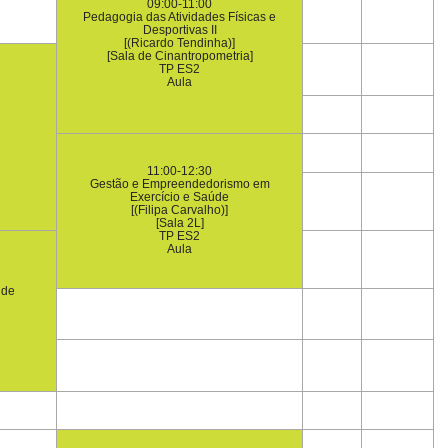
09:00-11:00
Pedagogia das Atividades Físicas e
Desportivas II
[(Ricardo Tendinha)]
[Sala de Cinantropometria]
TP ES2
Aula
11:00-12:30
Gestão e Empreendedorismo em
Exercício e Saúde
[(Filipa Carvalho)]
[Sala 2L]
TP ES2
Aula
úde