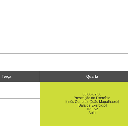
Terça
Quarta
08:00-09:30
Prescrição do Exercício
[(Inês Correia); (João Magalhães)]
[Sala de Exercício]
TP ES2
Aula