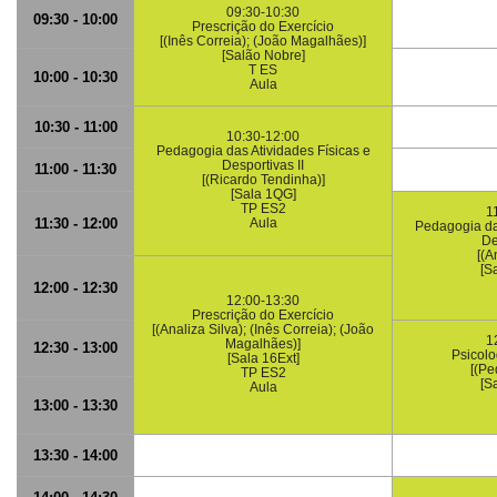
09:30-10:30
09:30 - 10:00
Prescrição do Exercício
[(Inês Correia); (João Magalhães)]
[Salão Nobre]
T ES
10:00 - 10:30
Aula
10:30 - 11:00
10:30-12:00
Pedagogia das Atividades Físicas e
Desportivas II
11:00 - 11:30
[(Ricardo Tendinha)]
[Sala 1QG]
TP ES2
1
11:30 - 12:00
Aula
Pedagogia das
De
[(A
[S
12:00 - 12:30
12:00-13:30
Prescrição do Exercício
[(Analiza Silva); (Inês Correia); (João
1
Magalhães)]
12:30 - 13:00
Psicolo
[Sala 16Ext]
[(Pe
TP ES2
[S
Aula
13:00 - 13:30
13:30 - 14:00