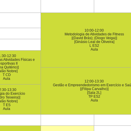
10:00-12:00
Metodologia de Atividades de Fitness
[(David Brás); (Diogo Veiga)]
[Ginásio Leal de Oliveira]
L ES2
Aula
1:30-12:30
 Atividades Físicas e
sportivas II
na Quitério)]
alão Nobre]
T CD
Aula
12:00-13:30
Gestão e Empreendedorismo em Exercício e Sa
[(Filipa Carvalho)]
2:30-13:30
[Sala 2L]
gia do Exercício
TP ES2
dro Teixeira)]
Aula
alão Nobre]
T ES
Aula