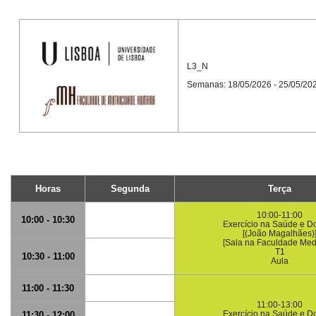
L3_N
Semanas: 18/05/2026 - 25/05/20
Horas
Segunda
Terça
10:00-11:00
10:00 - 10:30
Exercício na Saúde e D
[(João Magalhães)
[Sala na Faculdade Med
T1
10:30 - 11:00
Aula
11:00 - 11:30
11:00-13:00
Exercício na Saúde e D
11:30 - 12:00