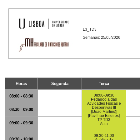
L3_TD3
Semanas: 25/05/2026
Horas
Segunda
Terça
08:00-09:30
08:00 - 08:30
Pedagogia das
Atividades Físicas e
Desportivas III
08:30 - 09:00
[(João Martins)]
[Pavilhão Esteiros]
TP TD3
09:00 - 09:30
Aula
09:30-11:00
09:30 - 10:00
Análise da