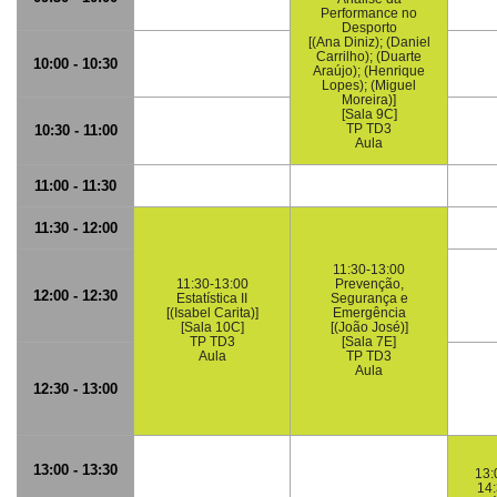
Performance no
Desporto
[(Ana Diniz); (Daniel
Carrilho); (Duarte
10:00 - 10:30
Araújo); (Henrique
Lopes); (Miguel
Moreira)]
[Sala 9C]
TP TD3
10:30 - 11:00
Aula
11:00 - 11:30
11:30 - 12:00
11:30-13:00
11:30-13:00
Prevenção,
12:00 - 12:30
Estatística II
Segurança e
[(Isabel Carita)]
Emergência
[Sala 10C]
[(João José)]
TP TD3
[Sala 7E]
Aula
TP TD3
Aula
12:30 - 13:00
13:00 - 13:30
13:
14