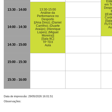
Est
em T
Despo
13:30 - 14:00
13:30-15:00
I
Análise da
[(Es
Performance no
Cordo
Desporto
[Sal
[(Ana Diniz); (Daniel
FUTS
Carrilho); (Duarte
14:00 - 14:30
Au
Araújo); (Henrique
Lopes); (Miguel
Moreira)]
[Sala 9C]
TP TD3
14:30 - 15:00
Aula
15:00 - 15:30
15:30 - 16:00
Data de impressão: 29/05/2026 16:01:51
Observações: