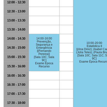
12:00 - 12:30
12:30 - 13:00
13:00 - 13:30
13:30 - 14:00
14:00 - 14:30
14:00-16:00
Prevenção,
10:00-20:00
Segurança e
Estatística II
14:30 - 15:00
Emergência
[(Ana Diniz); (Isabel Car
[(Fernando
(Júlia Teles); (Paula Br
Pereira)]
[Sala 10C; Sala 11C; 
15:00 - 15:30
[Sala 10C; Sala
9C]
9C]
Exame Época Recur
Exame Época
15:30 - 16:00
Recurso
16:00 - 16:30
16:30 - 17:00
17:00 - 17:30
17:30 - 18:00