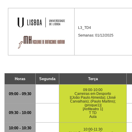
L3_TD4
Semanas: 01/12/2025
Horas
Segunda
Terça
09:00-10:00
09:00 - 09:30
Carreiras em Desporto
[(João Paulo Almeida); (José
Carvalhais); (Paulo Martins);
(proque1)]
[Anfiteatro 1]
09:30 - 10:00
T TD
Aula
10:00 - 10:30
10:00-11:30