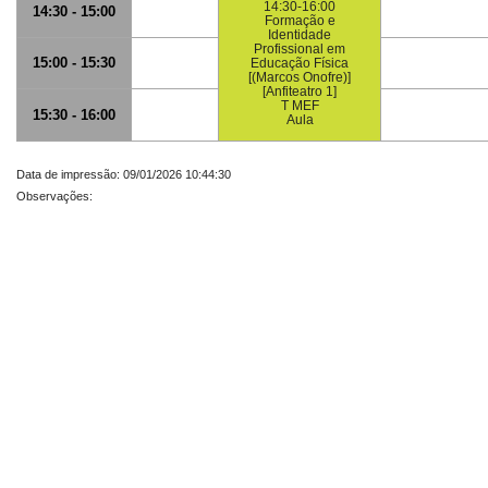
14:30-16:00
14:30 - 15:00
Formação e
Identidade
Profissional em
15:00 - 15:30
Educação Física
[(Marcos Onofre)]
[Anfiteatro 1]
T MEF
15:30 - 16:00
Aula
Data de impressão: 09/01/2026 10:44:30
Observações: