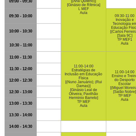
09:00 - 09:30
[(Ana Quitério)]
[Ginásio de Rítmica]
L MEF
Aula
09:30 - 10:00
09:30-11:00
Inovação e
Tecnologia e
Educação Físi
10:00 - 10:30
[(Carlos Ferreir
[Sala 9C]
TP MEF1
Aula
10:30 - 11:00
11:00 - 11:30
11:00-14:00
11:30 - 12:00
Estratégias de
11:00-14:00
Inclusão em Educação
Ensino e Trein
Física
do Desporto
12:00 - 12:30
[(Nuno Januário); (Rui
Escolar
Damas)]
[(Miguel Moreira
[Ginásio Leal de
12:30 - 13:00
[Salão Nobre]
Oliveira; Pavilhão
TP MEF
Herminio Barreto]
Aula
TP MEF
13:00 - 13:30
Aula
13:30 - 14:00
14:00 - 14:30