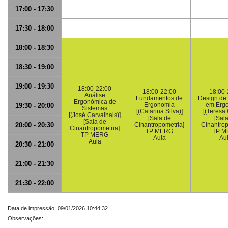
17:00 - 17:30
17:30 - 18:00
18:00 - 18:30
18:30 - 19:00
19:00 - 19:30
18:00-22:00
18:00-22:00
18:00-
Análise
Fundamentos de
Design de
Ergonómica de
Ergonomia
em Erg
19:30 - 20:00
Sistemas
[(Catarina Silva)]
[(Teresa 
[(José Carvalhais)]
[Sala de
[Sal
[Sala de
20:00 - 20:30
Cinantropometria]
Cinantrop
Cinantropometria]
TP MERG
TP M
TP MERG
Aula
Au
Aula
20:30 - 21:00
21:00 - 21:30
21:30 - 22:00
Data de impressão: 09/01/2026 10:44:32
Observações: