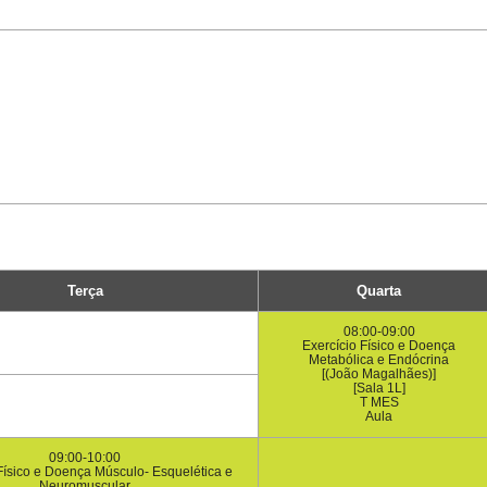
Terça
Quarta
08:00-09:00
Exercício Físico e Doença
Metabólica e Endócrina
[(João Magalhães)]
[Sala 1L]
T MES
Aula
09:00-10:00
Físico e Doença Músculo- Esquelética e
Neuromuscular