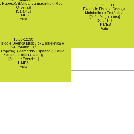
co Raposo); (Margarida Espanha); (Raul
09:00-11:00
Oliveira)]
Exercício Físico e Doença
[Sala 4L]
Metabólica e Endócrina
T MES
[(João Magalhães)]
Aula
[Sala 1L]
TP MES
Aula
10:00-12:30
Físico e Doença Músculo- Esquelética e
Neuromuscular
o Raposo); (Margarida Espanha); (Paulo
Santos); (Raul Oliveira)]
[Sala de Exercício]
L MES
Aula