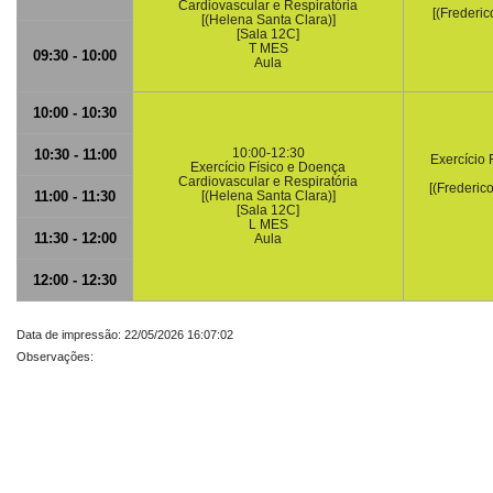
Cardiovascular e Respiratória
[(Frederi
[(Helena Santa Clara)]
[Sala 12C]
T MES
09:30 - 10:00
Aula
10:00 - 10:30
10:00-12:30
10:30 - 11:00
Exercício 
Exercício Físico e Doença
Cardiovascular e Respiratória
[(Frederic
11:00 - 11:30
[(Helena Santa Clara)]
[Sala 12C]
L MES
11:30 - 12:00
Aula
12:00 - 12:30
Data de impressão: 22/05/2026 16:07:02
Observações: