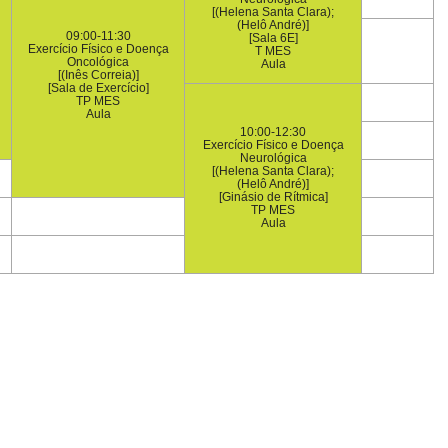
[(Helena Santa Clara);
(Helô André)]
09:00-11:30
[Sala 6E]
Exercício Físico e Doença
T MES
Oncológica
Aula
[(Inês Correia)]
[Sala de Exercício]
TP MES
Aula
10:00-12:30
Exercício Físico e Doença
Neurológica
[(Helena Santa Clara);
(Helô André)]
[Ginásio de Rítmica]
TP MES
Aula