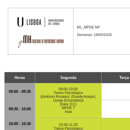
M1_MPDE NP
Semanas: 18/05/2026
Horas
Segunda
Terça
09:00-10:00
09:00 - 09:30
Treino Psicológico
[(António Rosado); (Duarte Araújo);
(Jorge Encantado)]
[Sala 11C]
MPDE T
09:30 - 10:00
Aula
10:00 - 10:30
10:00-11:30
Treino Psicológico