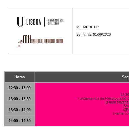
M1_MPDE NP
Semanas: 01/06/2026
Horas
Seg
12:30 - 13:00
12:30
Fundamentos da Psicologia do D
13:00 - 13:30
[(Paulo Martins)
[Sal
13:30 - 14:00
MP
Exame Ép
14:00 - 14:30