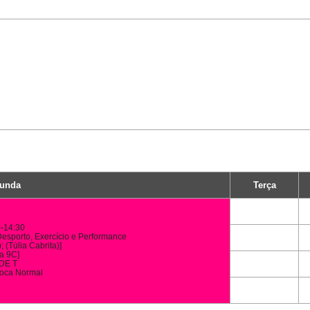
unda
Terça
-14:30
esporto, Exercício e Performance
; (Túlia Cabrita)]
a 9C]
DE T
oca Normal