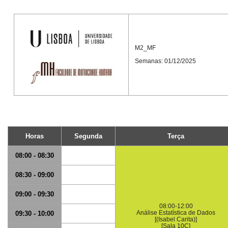
M2_MF
Semanas: 01/12/2025
Horas
Segunda
Terça
08:00 - 08:30
08:30 - 09:00
09:00 - 09:30
08:00-12:00
Análise Estatística de Dados
09:30 - 10:00
[(Isabel Carita)]
[Sala 10C]