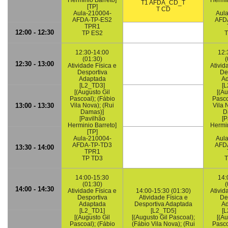
Herminio Barreto]
Hermin
T1 AFDA_CD_T
[TP]
T CD
Aula-210004-
Aul
AFDA-TP-ES2
AFD
TPR1
12:00 - 12:30
TP ES2
T
12:30-14:00
12:
(01:30)
(
12:30 - 13:00
Atividade Física e
Ativid
Desportiva
De
Adaptada
Ad
[L2_TD3]
[
[(Augusto Gil
[(Au
Pascoal); (Fábio
Pasco
13:00 - 13:30
Vila Nova); (Rui
Vila 
Damas)]
D
[Pavilhão
[P
Herminio Barreto]
Hermin
[TP]
Aula-210004-
Aul
AFDA-TP-TD3
AFD
13:30 - 14:00
TPR1
TP TD3
T
14:00-15:30
14:
(01:30)
(
14:00 - 14:30
Atividade Física e
14:00-15:30 (01:30)
Ativid
Desportiva
Atividade Física e
De
Adaptada
Desportiva Adaptada
Ad
[L2_TD1]
[L2_TD5]
[
[(Augusto Gil
[(Augusto Gil Pascoal);
[(Au
Pascoal); (Fábio
(Fábio Vila Nova); (Rui
Pasco