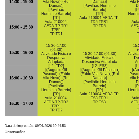
14:30 - 15:00
Vila Nova); (Rui
Damas)]
Vila 
Damas)]
[Pavilhão Herminio
D
[Pavilhão
Barreto]
[P
Herminio Barreto]
[TP]
Hermin
[TP]
Aula-210004-AFDA-TP-
Aula-210004-
TD5 TPR1
Aul
AFDA-TP-TD1
TP TD5
AFD
15:00 - 15:30
TPR1
TP TD1
T
15:30-17:00
15:
(01:30)
(
15:30 - 16:00
Atividade Física e
15:30-17:00 (01:30)
Ativid
Desportiva
Atividade Física e
De
Adaptada
Desportiva Adaptada
Ad
[L2_TD2]
[L2_ES3]
[
[(Augusto Gil
[(Augusto Gil Pascoal);
[(Au
Pascoal); (Fábio
(Fábio Vila Nova); (Rui
Pasco
16:00 - 16:30
Vila Nova); (Rui
Damas)]
Vila 
Damas)]
[Pavilhão Herminio
D
[Pavilhão
Barreto]
[P
Herminio Barreto]
[TP]
Hermin
[TP]
Aula-210004-AFDA-TP-
Aula-210004-
ES3 TPR1
Aul
AFDA-TP-TD2
TP ES3
AFD
16:30 - 17:00
TPR1
TP TD2
T
Data de impressão: 09/01/2026 10:44:53
Observações: