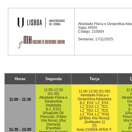
Atividade Física e Desportiva Ad
Sigla: AFDA
Código: 210004
Semanas: 17/11/2025
Horas
Segunda
Terça
Q
11:00-12:30
11:
11:00-12:00 (01:00)
(01:30)
(
Atividade Física e
Atividade Física e
Ativid
Desportiva Adaptada
11:00 - 11:30
Desportiva
De
[L2_ES1; L2_ES2;
Adaptada
Ad
L2_ES3; L2_TD1;
[L2_ES2]
[
L2_TD2; L2_TD3;
[(Augusto Gil
[(Au
L2_TD4; L2_TD5]
Pascoal); (Fábio
Pasco
[(Fábio Vila Nova)]
Vila Nova); (Rui
Vila 
[Anfiteatro 1]
Damas)]
D
[T]
[Pavilhão
[P
11:30 - 12:00
Aula-210004-AFDA-T-