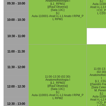
Anatomofisiologia I
[L]
09:30 - 10:00
[L1_RPM1]
Aula-1100
[(Raul Oliveira)]
Anat I-L-L3 
[Sala 13C]
I CD_P
[L]
L CD3
Aula-110001-Anat I-L-L1 Anato I RPM_P
L RPM1
10:00 - 10:30
10:30 - 11:00
11:00 - 11:30
11:30 - 12:00
11:00-13
(02:30)
Anatomofisi
11:00-13:30 (02:30)
I
Anatomofisiologia I
[L1_CD2
[L1_RPM2]
[(Sandro Fre
[(Raul Oliveira)]
12:00 - 12:30
[Sala Celes
[Sala 13C]
M. Pereir
[L]
[L]
Aula-110001-Anat I-L-L2 Anato I RPM_P
Aula-1100
L RPM2
Anat I-L-L2 
I CD_P
12:30 - 13:00
L CD2