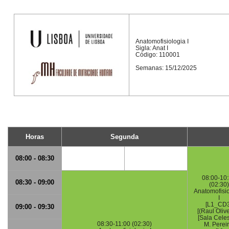
Anatomofisiologia I
Sigla: Anat I
Código: 110001
Semanas: 15/12/2025
Horas
Segunda
08:00 - 08:30
08:00-10
08:30 - 09:00
(02:30)
Anatomofisi
I
[L1_CD3
09:00 - 09:30
[(Raul Olive
[Sala Celes
08:30-11:00 (02:30)
M. Pereir