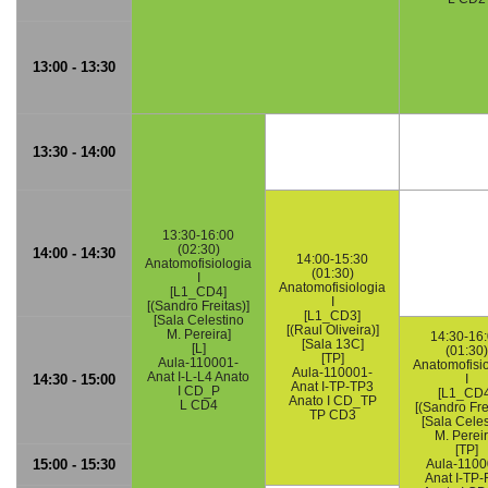
13:00 - 13:30
13:30 - 14:00
13:30-16:00
(02:30)
14:00 - 14:30
14:00-15:30
Anatomofisiologia
(01:30)
I
Anatomofisiologia
[L1_CD4]
I
[(Sandro Freitas)]
[L1_CD3]
[Sala Celestino
[(Raul Oliveira)]
M. Pereira]
14:30-16
[Sala 13C]
[L]
(01:30)
[TP]
Aula-110001-
Anatomofisi
Aula-110001-
Anat I-L-L4 Anato
14:30 - 15:00
I
Anat I-TP-TP3
I CD_P
[L1_CD4
Anato I CD_TP
L CD4
[(Sandro Fre
TP CD3
[Sala Celes
M. Pereir
[TP]
15:00 - 15:30
Aula-1100
Anat I-TP