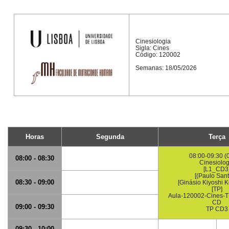
Cinesiologia
Sigla: Cines
Código: 120002
Semanas: 18/05/2026
Horas
Segunda
Terça
08:00-09:30 (
08:00 - 08:30
Cinesiolog
[L1_CD3
[(Paulo Sant
08:30 - 09:00
[Ginásio Kiyoshi 
[TP]
Aula-120002-Cines-
CD
09:00 - 09:30
TP CD3
09:30 - 10:00