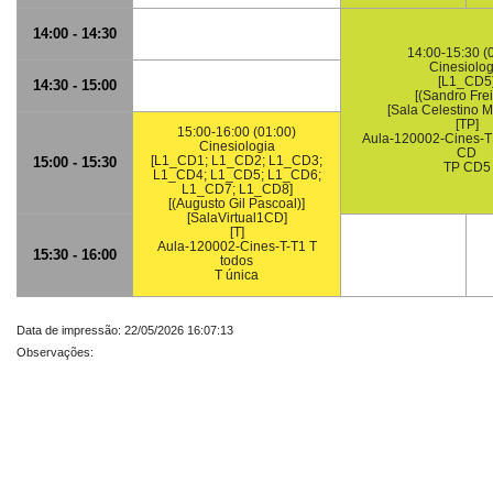
14:00 - 14:30
14:00-15:30 (
Cinesiolog
[L1_CD5
14:30 - 15:00
[(Sandro Frei
[Sala Celestino M
[TP]
15:00-16:00 (01:00)
Aula-120002-Cines-
Cinesiologia
CD
[L1_CD1; L1_CD2; L1_CD3;
15:00 - 15:30
TP CD5
L1_CD4; L1_CD5; L1_CD6;
L1_CD7; L1_CD8]
[(Augusto Gil Pascoal)]
[SalaVirtual1CD]
[T]
Aula-120002-Cines-T-T1 T
15:30 - 16:00
todos
T única
Data de impressão: 22/05/2026 16:07:13
Observações: