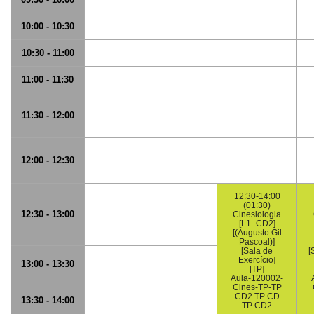
10:00 - 10:30
10:30 - 11:00
11:00 - 11:30
11:30 - 12:00
12:00 - 12:30
12:30-14:00
(01:30)
12:30 - 13:00
Cinesiologia
[L1_CD2]
[(Augusto Gil
Pascoal)]
[Sala de
[
Exercício]
13:00 - 13:30
[TP]
Aula-120002-
Cines-TP-TP
CD2 TP CD
13:30 - 14:00
TP CD2