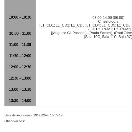
10:00 - 10:30
08:00-14:00 (06:00)
Cinesiologia
[L1_CD1; L1_CD2; L1_CD3; L1_CD4; L1_CD5; L1_CD6;
L2_D; L2_RPM1; L2_RPM2]
[(Augusto Gil Pascoal); (Paulo Santos); (Raul Olivei
10:30 - 11:00
[Sala 10C; Sala 11C; Sala 9C
11:00 - 11:30
11:30 - 12:00
12:00 - 12:30
12:30 - 13:00
13:00 - 13:30
13:30 - 14:00
Data de impressão: 19/06/2026 15:35:19
Observações: