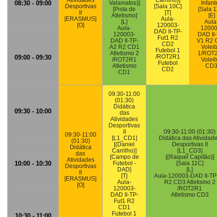
Atividades
Carrilho)]
08:30 - 09:00
Valamatos)]
Infant
Desportivas
[Sala 10C]
[Pista de
[Sala 1
II
[T]
Atletismo]
[E]
[ERASMUS]
Aula-
[L]
Aula
[O]
120003-
Aula-
12000
DAD II-TP-
120003-
DAD II
Fut1 R2
DAD II-TP-
V1 R2 
CD2
A2 R2 CD1
Voleib
Futebol 1
Atletismo 2
1/ROT
/ROT2R1
09:00 - 09:30
/ROT2R1
Voleib
Futebol
Atletismo
CD
CD2
CD1
09:30-11:00
(01:30)
Didática
09:30 - 10:00
das
Atividades
Desportivas
II
09:30-11:00 (01:30)
09:30-11:00
[L1_CD1]
Didática das Atividad
(01:30)
[(Daniel
Desportivas II
Didática
Carrilho)]
[L1_CD3]
das
[Campo de
[(Raquel Capitão)]
Atividades
10:00 - 10:30
Futebol -
[Sala 11C]
Desportivas
DAD]
[L]
II
[T]
Aula-120003-DAD II-TP
[ERASMUS]
Aula-
R2 CD3 Atletismo 2
[O]
120003-
/ROT2R1
DAD II-TP-
Atletismo CD3
Fut1 R2
CD1
Futebol 1
10:30 - 11:00