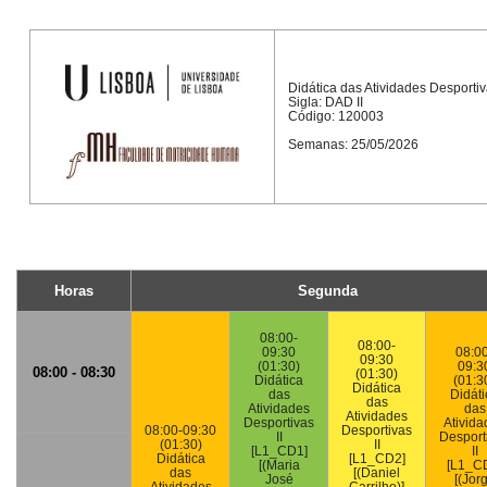
Didática das Atividades Desportiva
Sigla: DAD II
Código: 120003
Semanas: 25/05/2026
Horas
Segunda
08:00-
08:00-
09:30
08:0
09:30
(01:30)
09:3
08:00 - 08:30
(01:30)
Didática
(01:3
Didática
das
Didáti
das
Atividades
das
Atividades
Desportivas
Ativida
08:00-09:30
Desportivas
II
Desport
(01:30)
II
[L1_CD1]
II
Didática
[L1_CD2]
[(Maria
[L1_C
das
[(Daniel
José
[(Jor