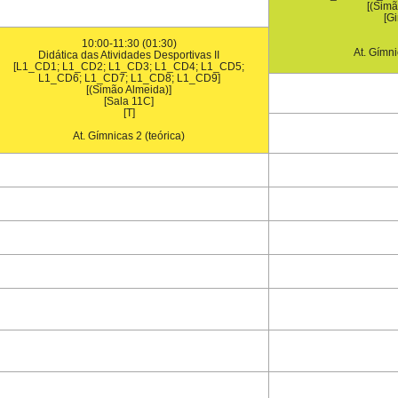
[(Simã
[Gi
10:00-11:30 (01:30)
At. Gímni
Didática das Atividades Desportivas II
[L1_CD1; L1_CD2; L1_CD3; L1_CD4; L1_CD5;
L1_CD6; L1_CD7; L1_CD8; L1_CD9]
[(Simão Almeida)]
[Sala 11C]
[T]
At. Gímnicas 2 (teórica)