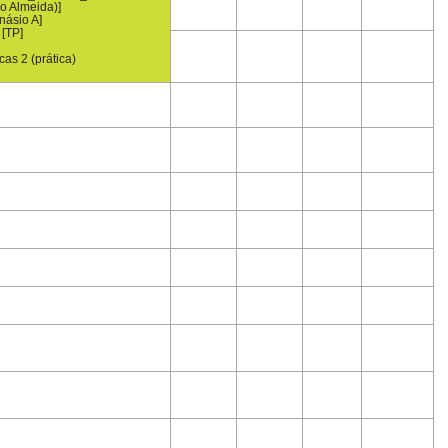
o Almeida)]
násio A]
[TP]
cas 2 (prática)