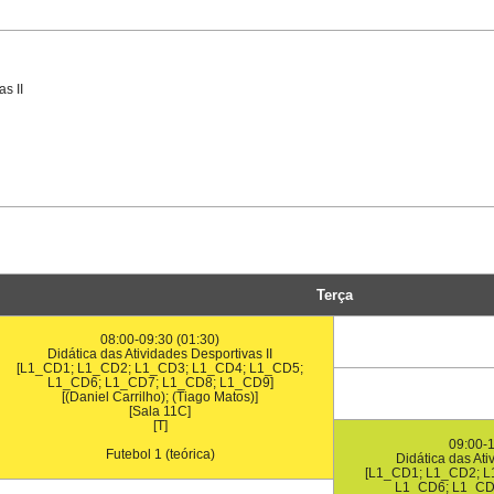
s II
Terça
08:00-09:30 (01:30)
Didática das Atividades Desportivas II
[L1_CD1; L1_CD2; L1_CD3; L1_CD4; L1_CD5;
L1_CD6; L1_CD7; L1_CD8; L1_CD9]
[(Daniel Carrilho); (Tiago Matos)]
[Sala 11C]
[T]
09:00-1
Futebol 1 (teórica)
Didática das Ati
[L1_CD1; L1_CD2; L
L1_CD6; L1_CD