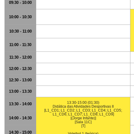
09:30 - 10:00
10:00 - 10:30
10:30 - 11:00
11:00 - 11:30
11:30 - 12:00
12:00 - 12:30
12:30 - 13:00
13:00 - 13:30
13:30-15:00 (01:30)
13:30 - 14:00
Didática das Atividades Desportivas II
[L1_CD1; L1_CD2; L1_CD3; L1_CD4; L1_CD5;
L1_CD6; L1_CD7; L1_CD8; L1_CD9]
14:00 - 14:30
[(Jorge Infante)]
[Sala 11C]
[T]
14:30 - 15:00
Voleibol 1 (teórica)