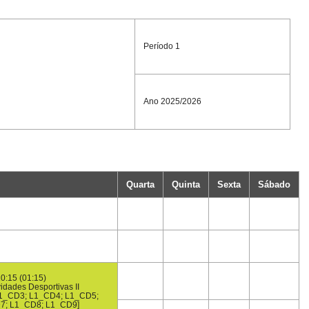
Período 1
Ano 2025/2026
Quarta
Quinta
Sexta
Sábado
0:15 (01:15)
vidades Desportivas II
1_CD3; L1_CD4; L1_CD5;
7; L1_CD8; L1_CD9]