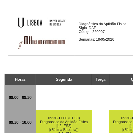
Diagnóstico da Aptidão Física
Sigla: DAF
Código: 220007
Semanas: 18/05/2026
Horas
Segunda
Terça
Q
09:00 - 09:30
09:30-11:00 (01:30)
09:30-1
Diagnóstico da Aptidão Física
Diagnóstico 
09:30 - 10:00
[L2_ES3]
[
[(Fátima Baptista)]
[(Fáti