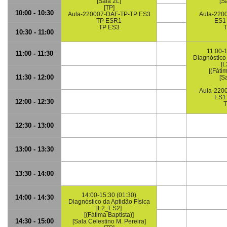
[Sala 2L]
[S
[TP]
10:00 - 10:30
Aula-220007-DAF-TP-TP ES3
Aula-220
TP ESR1
ES1
TP ES3
T
10:30 - 11:00
11:00-1
11:00 - 11:30
Diagnóstico 
[
[(Fáti
11:30 - 12:00
[S
Aula-220
ES1
12:00 - 12:30
T
12:30 - 13:00
13:00 - 13:30
13:30 - 14:00
14:00-15:30 (01:30)
14:00 - 14:30
Diagnóstico da Aptidão Física
[L2_ES2]
[(Fátima Baptista)]
14:30 - 15:00
[Sala Celestino M. Pereira]