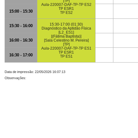
[TP]
Aula-220007-DAF-TP-TP ES2
TP ESR1
15:00 - 15:30
TP ES2
15:30-17:00 (01:30)
15:30 - 16:00
Diagnóstico da Aptidão Física
[L2_ES1]
[(Fátima Baptista)]
16:00 - 16:30
[Sala Celestino M. Pereira]
[TP]
Aula-220007-DAF-TP-TP ES1
TP ESR1
16:30 - 17:00
TP ES1
Data de impressão: 22/05/2026 16:07:13
Observações: