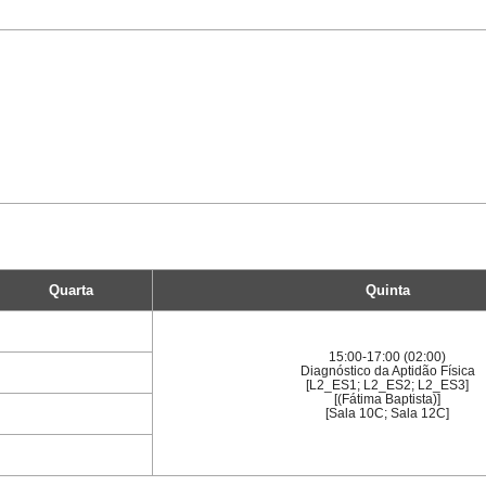
Quarta
Quinta
15:00-17:00 (02:00)
Diagnóstico da Aptidão Física
[L2_ES1; L2_ES2; L2_ES3]
[(Fátima Baptista)]
[Sala 10C; Sala 12C]